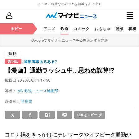
アニメ・特撮などのコアな情報をより深く
ホビー
アニメ
鉄道
コミック
おもちゃ
特撮
将棋
Googleでマイナビニュースを優先表示する方法
連載
通勤電車あるある?
第14回
【漫画】通勤ラッシュ中…思わぬ誤算!?
掲載日
2026/06/14 17:50
著者：
MN 鉄道ニュース編集部
監修者：
菅原県
URLをコピー
コロナ禍をきっかけにテレワークやオフピーク通勤が