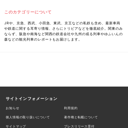
このカテゴリーについて
JRや、京急、西武、小田急、東武、京王などの私鉄も含め、最新車両
や鉄道に関する耳寄り情報、さらにトリビアなどを徹底紹介。関東のみ
ならず、阪急や南海など関西の鉄道会社や九州の或る列車やゆふいんの
森などの観光列車のレポートもお届けします。
サイトインフォメーション
お知らせ
利用規約
個人情報の取り扱いについて
著作権と転載について
サイトマップ
プレスリリース受付