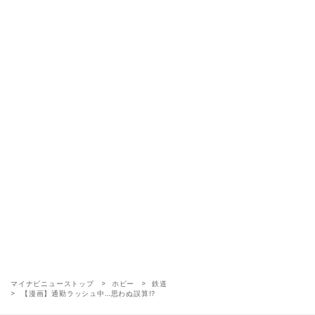
マイナビニューストップ
ホビー
鉄道
【漫画】通勤ラッシュ中…思わぬ誤算!?