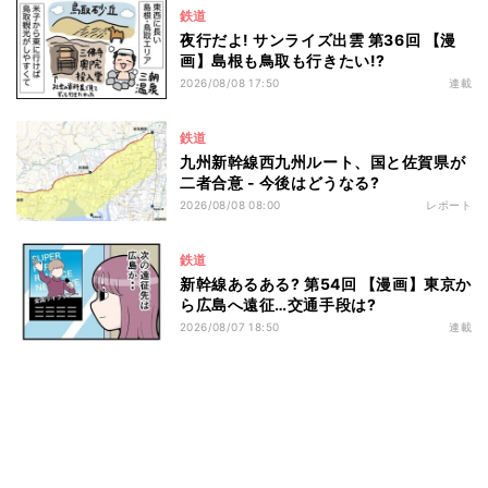
鉄道
夜行だよ! サンライズ出雲 第36回 【漫
画】島根も鳥取も行きたい!?
2026/08/08 17:50
連載
鉄道
九州新幹線西九州ルート、国と佐賀県が
二者合意 - 今後はどうなる?
2026/08/08 08:00
レポート
鉄道
新幹線あるある? 第54回 【漫画】東京か
ら広島へ遠征…交通手段は?
2026/08/07 18:50
連載