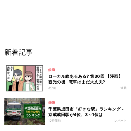
新着記事
鉄道
ローカル線あるある? 第30回 【漫画】
観光の後…電車はまだ大丈夫?
3分前
連載
鉄道
千葉県成田市「好きな駅」ランキング -
京成成田駅が4位、3～1位は
10時間前
レポート