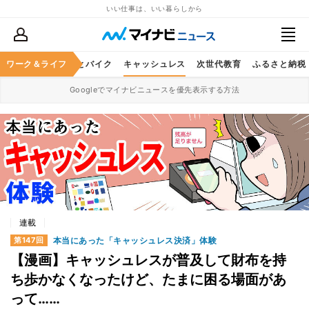
いい仕事は、いい暮らしから
ルメ
ワーク＆ライフ
レジャー
車とバイク
キャッシュレス
次世代教育
ふるさと納税
Googleでマイナビニュースを優先表示する方法
連載
本当にあった「キャッシュレス決済」体験
第147回
【漫画】キャッシュレスが普及して財布を持
ち歩かなくなったけど、たまに困る場面があ
って……