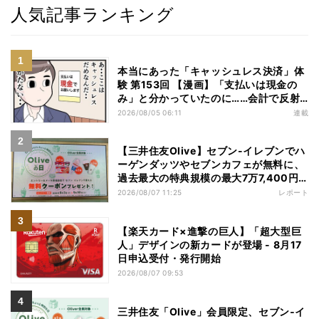
人気記事ランキング
本当にあった「キャッシュレス決済」体
験 第153回 【漫画】「支払いは現金の
み」と分かっていたのに……会計で反射
的に出してしまったものは
2026/08/05 06:11
連載
【三井住友Olive】セブン-イレブンでハ
ーゲンダッツやセブンカフェが無料に、
過去最大の特典規模の最大7万7,400円
相当がもらえるキャンペーンも - 夏休み
2026/08/07 11:25
レポート
の"酷暑出費"を応援
【楽天カード×進撃の巨人】「超大型巨
人」デザインの新カードが登場 - 8月17
日申込受付・発行開始
2026/08/07 09:53
三井住友「Olive」会員限定、セブン‐イ