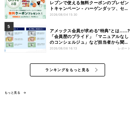
レブンで使える無料クーポンのプレゼン
トキャンペーン - ハーゲンダッツ、セブ
ンカフェなどが無料に
2026/08/04 15:30
アメックス会員が求める"特典"とは......?
「会員歴のプライド」「マニュアルなし
のコンシェルジュ」など担当者から聞い
た"裏話"も
2026/08/06 16:13
レポート
ランキングをもっと見る
もっと見る