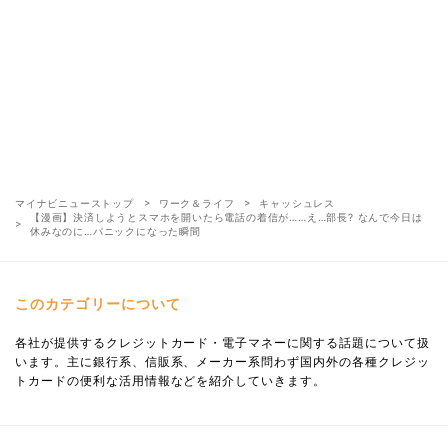
マイナビニューストップ
ワーク＆ライフ
キャッシュレス
【漫画】決済しようとスマホを開いたら電話の着信が……え…部長? なんで今日は
休みなのに…パニックになった瞬間
このカテゴリーについて
各社が提供するクレジットカード・電子マネーに関する話題について扱
います。主に銀行系、信販系、メーカー系問わず国内外の各種クレジッ
トカードの便利な活用情報などを紹介していきます。