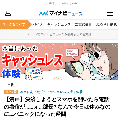
いい仕事は、いい暮らしから
ルメ
ワーク＆ライフ
レジャー
車とバイク
キャッシュレス
次世代教育
ふるさと納税
Googleでマイナビニュースを優先表示する方法
連載
本当にあった「キャッシュレス決済」体験
第143回
【漫画】決済しようとスマホを開いたら電話
の着信が……え…部長? なんで今日は休みなの
に…パニックになった瞬間