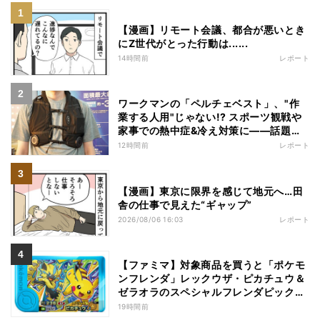
【漫画】リモート会議、都合が悪いとき
にZ世代がとった行動は......
14時間前
レポート
ワークマンの「ペルチェベスト」、"作
業する人用"じゃない!? スポーツ観戦や
家事での熱中症&冷え対策に――話題の
商品を徹底検証
12時間前
レポート
【漫画】東京に限界を感じて地元へ…田
舎の仕事で見えた“ギャップ”
2026/08/06 16:03
レポート
【ファミマ】対象商品を買うと「ポケモ
ンフレンダ」レックウザ・ピカチュウ＆
ゼラオラのスペシャルフレンダピックが
もらえるキャンペーン
19時間前