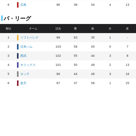
6
広島
96
38
54
4
13
パ・リーグ
順位
チーム
試合
勝
敗
分
差
1
ソフトバンク
99
63
35
1
-
2
日本ハム
103
58
45
0
7
3
西武
102
55
44
3
8
4
オリックス
101
50
49
2
13
5
ロッテ
96
44
49
3
16
6
楽天
97
37
59
1
25