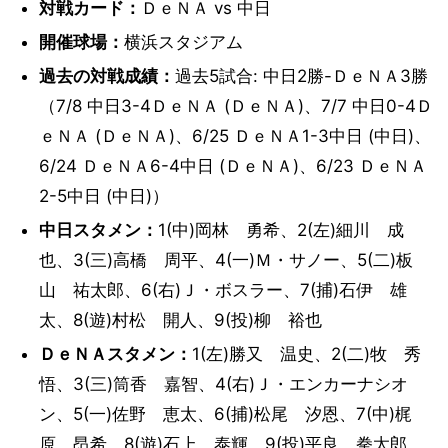
対戦カード：
ＤｅＮＡ vs 中日
開催球場：
横浜スタジアム
過去の対戦成績：
過去5試合: 中日2勝-ＤｅＮＡ3勝
（7/8 中日3-4ＤｅＮＡ (ＤｅＮＡ)、7/7 中日0-4Ｄ
ｅＮＡ (ＤｅＮＡ)、6/25 ＤｅＮＡ1-3中日 (中日)、
6/24 ＤｅＮＡ6-4中日 (ＤｅＮＡ)、6/23 ＤｅＮＡ
2-5中日 (中日)）
中日スタメン：
1(中)岡林 勇希、2(左)細川 成
也、3(三)高橋 周平、4(一)Ｍ・サノー、5(二)板
山 祐太郎、6(右)Ｊ・ボスラー、7(捕)石伊 雄
太、8(遊)村松 開人、9(投)柳 裕也
ＤｅＮＡスタメン：
1(左)勝又 温史、2(二)牧 秀
悟、3(三)筒香 嘉智、4(右)Ｊ・エンカーナシオ
ン、5(一)佐野 恵太、6(捕)松尾 汐恩、7(中)梶
原 昂希、8(遊)石上 泰輝、9(投)平良 拳太郎