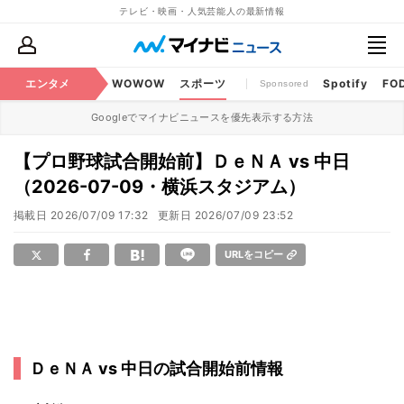
テレビ・映画・人気芸能人の最新情報
BS・CS番組
エンタメ
話題
WOWOW
スポーツ
Spotify
FO
Sponsored
Googleでマイナビニュースを優先表示する方法
【プロ野球試合開始前】ＤｅＮＡ vs 中日
（2026-07-09・横浜スタジアム）
掲載日
2026/07/09 17:32
更新日
2026/07/09 23:52
URLをコピー
ＤｅＮＡ vs 中日の試合開始前情報