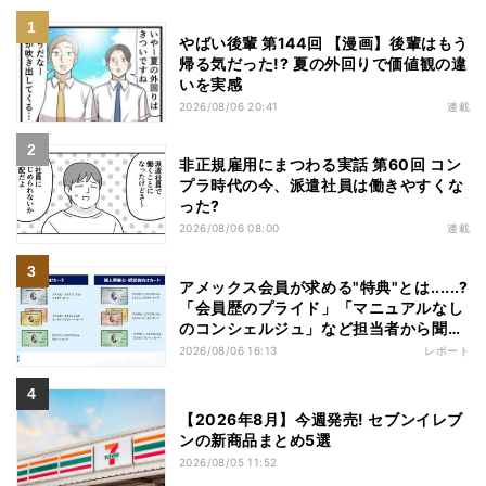
やばい後輩 第144回 【漫画】後輩はもう
帰る気だった!? 夏の外回りで価値観の違
いを実感
2026/08/06 20:41
連載
非正規雇用にまつわる実話 第60回 コン
プラ時代の今、派遣社員は働きやすくな
った?
2026/08/06 08:00
連載
アメックス会員が求める"特典"とは......?
「会員歴のプライド」「マニュアルなし
のコンシェルジュ」など担当者から聞い
た"裏話"も
2026/08/06 16:13
レポート
【2026年8月】今週発売! セブンイレブ
ンの新商品まとめ5選
2026/08/05 11:52