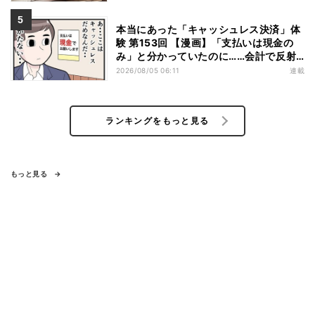
本当にあった「キャッシュレス決済」体
験 第153回 【漫画】「支払いは現金の
み」と分かっていたのに……会計で反射
的に出してしまったものは
2026/08/05 06:11
連載
ランキングをもっと見る
もっと見る