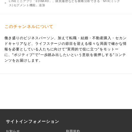
LINEミニアプリ「EDWARD」、購買履歴などを横断分析できる「MIX(ミック
ス)セグメント機能」追加
このチャンネルについて
働き盛りのビジネスパーソン、加えて転職・結婚・不動産購入・セカン
ドキャリアなど、ライフステージの節目を迎える様々な局面で確かな情
報を必要としている人たちに向けて"実用的で役に立つ"をモットー
に、"ポジティブ"で"一歩踏み出したいという意欲を後押しする"コンテ
ンツをお届けします。
サイトインフォメーション
お知らせ
利用規約