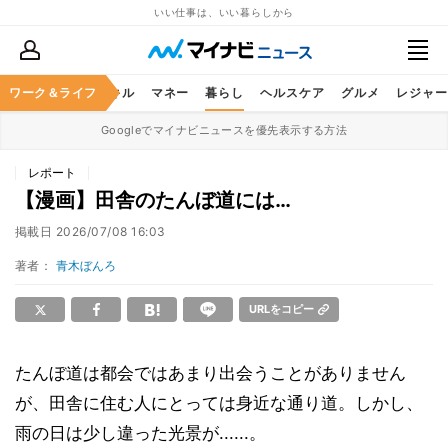
いい仕事は、いい暮らしから
ャリア
ワーク＆ライフ
ビジネススキル
マネー
暮らし
ヘルスケア
グルメ
レジャー
Googleでマイナビニュースを優先表示する方法
レポート
【漫画】田舎のたんぼ道には…
掲載日
2026/07/08 16:03
著者：
青木ぼんろ
URLをコピー
たんぼ道は都会ではあまり出会うことがありません
が、田舎に住む人にとっては身近な通り道。しかし、
雨の日は少し違った光景が......。