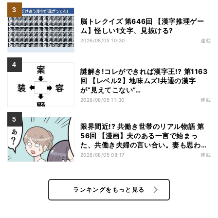
脳トレクイズ 第646回 【漢字推理ゲー
ム】怪しい1文字、見抜ける?
2026/08/05 10:30
連載
謎解き!コレができれば漢字王!? 第1163
回 【レベル2】地味ムズ!共通の漢字
が“見えてこない”…
2026/08/05 11:30
連載
限界間近!? 共働き世帯のリアル物語 第
56回 【漫画】夫のある一言で始まっ
た、共働き夫婦の言い合い。妻も思わ
ず…
2026/08/05 08:17
連載
ランキングをもっと見る