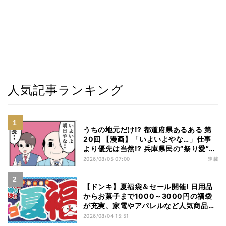
人気記事ランキング
うちの地元だけ!? 都道府県あるある 第
20回 【漫画】「いよいよやな…」仕事
より優先は当然!? 兵庫県民の“祭り愛”が
熱すぎた
2026/08/05 07:00
連載
【ドンキ】夏福袋＆セール開催! 日用品
からお菓子まで1000～3000円の福袋
が充実、家電やアパレルなど人気商品も
特価
2026/08/04 15:51