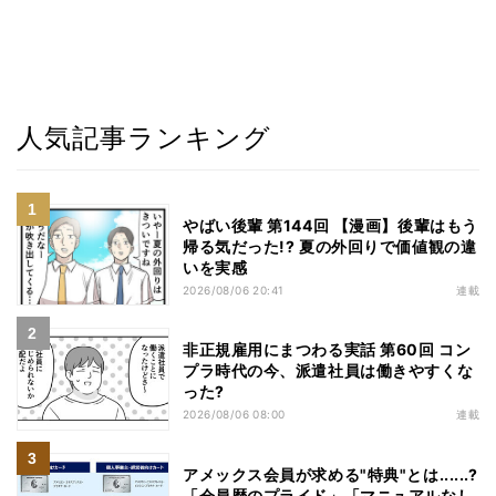
人気記事ランキング
やばい後輩 第144回 【漫画】後輩はもう
帰る気だった!? 夏の外回りで価値観の違
いを実感
2026/08/06 20:41
連載
非正規雇用にまつわる実話 第60回 コン
プラ時代の今、派遣社員は働きやすくな
った?
2026/08/06 08:00
連載
アメックス会員が求める"特典"とは......?
「会員歴のプライド」「マニュアルなし