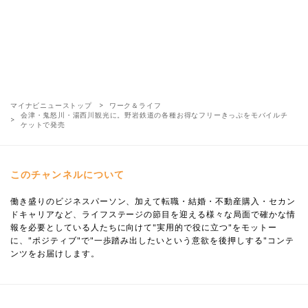
マイナビニューストップ
ワーク＆ライフ
会津・鬼怒川・湯西川観光に。野岩鉄道の各種お得なフリーきっぷをモバイルチ
ケットで発売
このチャンネルについて
働き盛りのビジネスパーソン、加えて転職・結婚・不動産購入・セカン
ドキャリアなど、ライフステージの節目を迎える様々な局面で確かな情
報を必要としている人たちに向けて"実用的で役に立つ"をモットー
に、"ポジティブ"で"一歩踏み出したいという意欲を後押しする"コンテ
ンツをお届けします。