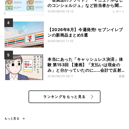
のコンシェルジュ」など担当者から聞い
た"裏話"も
2026/08/06 16:13
レポート
【2026年8月】今週発売! セブンイレブ
ンの新商品まとめ5選
2026/08/05 11:52
本当にあった「キャッシュレス決済」体
験 第153回 【漫画】「支払いは現金の
み」と分かっていたのに……会計で反射
的に出してしまったものは
2026/08/05 06:11
連載
ランキングをもっと見る
もっと見る