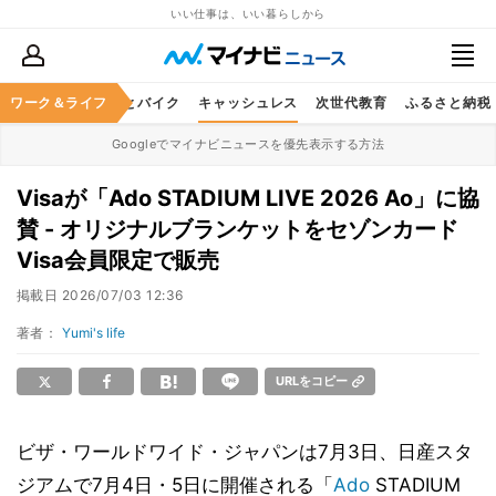
いい仕事は、いい暮らしから
ルメ
ワーク＆ライフ
レジャー
車とバイク
キャッシュレス
次世代教育
ふるさと納税
Googleでマイナビニュースを優先表示する方法
Visaが「Ado STADIUM LIVE 2026 Ao」に協
賛 - オリジナルブランケットをセゾンカード
Visa会員限定で販売
掲載日
2026/07/03 12:36
著者：
Yumi's life
URLをコピー
ビザ・ワールドワイド・ジャパンは7月3日、日産スタ
ジアムで7月4日・5日に開催される「
Ado
STADIUM