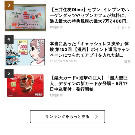
【三井住友Olive】セブン-イレブンでハ
ーゲンダッツやセブンカフェが無料に、
過去最大の特典規模の最大7万7,400円
相当がもらえるキャンペーンも - 夏休み
10時間前
レポート
の"酷暑出費"を応援
本当にあった「キャッシュレス決済」体
験 第152回 【漫画】ポイント還元キャン
ペーンにつられてアプリを入れた結
果……お得を逃したまさかの理由
2026/07/29 06:11
連載
【楽天カード×進撃の巨人】「超大型巨
人」デザインの新カードが登場 - 8月17
日申込受付・発行開始
12時間前
ランキングをもっと見る