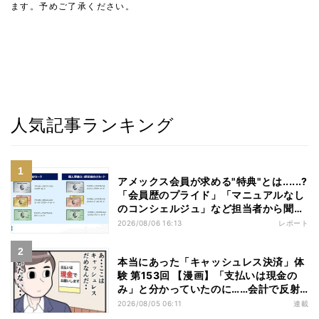
ます。予めご了承ください。
人気記事ランキング
アメックス会員が求める"特典"とは......?
「会員歴のプライド」「マニュアルなし
のコンシェルジュ」など担当者から聞い
た"裏話"も
2026/08/06 16:13
レポート
本当にあった「キャッシュレス決済」体
験 第153回 【漫画】「支払いは現金の
み」と分かっていたのに……会計で反射
的に出してしまったものは
2026/08/05 06:11
連載