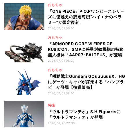
おもちゃ
『ONE PIECE』P.O.Pワンピースシリー
ズに億越えの残虐海賊“ハイエナのベラ
ミー”が限定復刻
2026/07/01 09:00
おもちゃ
『ARMORED CORE Ⅵ FIRES OF
RUBICON』SMPに惑星封鎖機構の特務
無人機体「AAP07: BALTEUS」が登場
2026/07/01 08:30
おもちゃ
『機動戦士Gundam GQuuuuuuX』HG
にゲーツ・キャパが搭乗する「ハンブラ
ビ」が登場【抽選販売】
2026/07/01 08:00
特撮
『ウルトラマンテオ』S.H.Figuartsに
「ウルトラマンテオ」が登場
2026/06/26 22:30