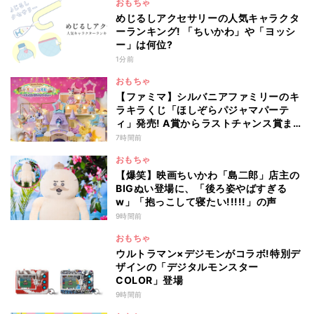
おもちゃ
めじるしアクセサリーの人気キャラクタ
ーランキング! 「ちいかわ」や「ヨッシ
ー」は何位?
1分前
おもちゃ
【ファミマ】シルバニアファミリーのキ
ラキラくじ「ほしぞらパジャマパーテ
ィ」発売! A賞からラストチャンス賞まで
を一覧で紹介
7時間前
おもちゃ
【爆笑】映画ちいかわ「島二郎」店主の
BIGぬい登場に、「後ろ姿やばすぎる
w」「抱っこして寝たい!!!!!」の声
9時間前
おもちゃ
ウルトラマン×デジモンがコラボ!特別デ
ザインの「デジタルモンスター
COLOR」登場
9時間前