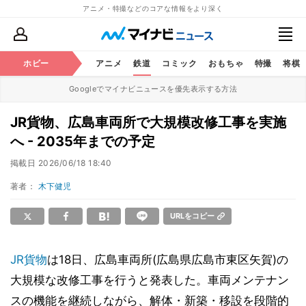
アニメ・特撮などのコアな情報をより深く
ホビー
アニメ
鉄道
コミック
おもちゃ
特撮
将棋
Googleでマイナビニュースを優先表示する方法
JR貨物、広島車両所で大規模改修工事を実施
へ - 2035年までの予定
掲載日
2026/06/18 18:40
著者：
木下健児
URLをコピー
JR貨物
は18日、広島車両所(広島県広島市東区矢賀)の
大規模な改修工事を行うと発表した。車両メンテナン
スの機能を継続しながら、解体・新築・移設を段階的