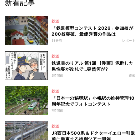
新着記事
鉄道
「鉄道模型コンテスト 2026」参加校が
200校突破、最優秀賞の作品は
33分前
レポート
鉄道
鉄道員のリアル 第1回 【漫画】泥酔した
男性客が改札で…突然何が?
2時間前
連載
鉄道
「日本一の秘境駅」小幌駅の維持管理10
周年記念でフォトコンテスト
7時間前
鉄道
JR西日本500系＆ドクターイエロー引退
前に乗車する特別ツアー開催