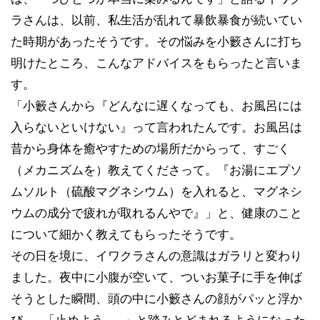
ラさんは、以前、私生活が乱れて暴飲暴食が続いてい
た時期があったそうです。その悩みを小籔さんに打ち
明けたところ、こんなアドバイスをもらったと言いま
す。
「小籔さんから『どんなに遅くなっても、お風呂には
入らないといけない』って言われたんです。お風呂は
昔から身体を癒やすための場所だからって、すごく
（メカニズムを）教えてくださって。『お湯にエプソ
ムソルト（硫酸マグネシウム）を入れると、マグネシ
ウムの成分で疲れが取れるんやで』」と、健康のこと
について細かく教えてもらったそうです。
その日を境に、イワクラさんの意識はガラリと変わり
ました。夜中に小腹が空いて、ついお菓子に手を伸ば
そうとした瞬間、頭の中に小籔さんの顔がパッと浮か
び……「止めよう……」と踏みとどまれるようになった