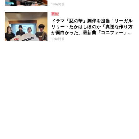
19時間前
芸能
ドラマ「惡の華」劇伴を担当！リーガル
リリー・たかはしほのか「真逆な作り方
が面白かった」最新曲「コニファー」制
作秘話も
19時間前