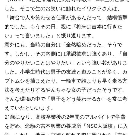
した。そこで生のお笑いに触れたイワクラさんは、
「舞台で人を笑わせる仕事があるんだって、結構衝撃
的でした。もうその日、親に『将来は吉本に行きた
い』って言いました」と振り返ります。
意外にも、当時の自分は「全然暗めだった」そうで
す。しかし、その内側には承認欲求は強くあり、「自
分のやりたいことはやりたい」という強い芯がありま
した。小学生時代は男子の友達と遊ぶことが多く、カ
ブトムシを捕まえたり、一輪車で誰よりも早く走る方
法を考えたりするやんちゃな女の子だったそうです。
そんな環境の中で「男子をどう笑わせるか」を常に考
えていたといいます。
21歳になり、高校卒業後の2年間のアルバイトで学費
を貯め、念願の吉本興業の養成所「NSC大阪校」に入
学。しかし、地元・宮崎を離れる際に周りから「売れ