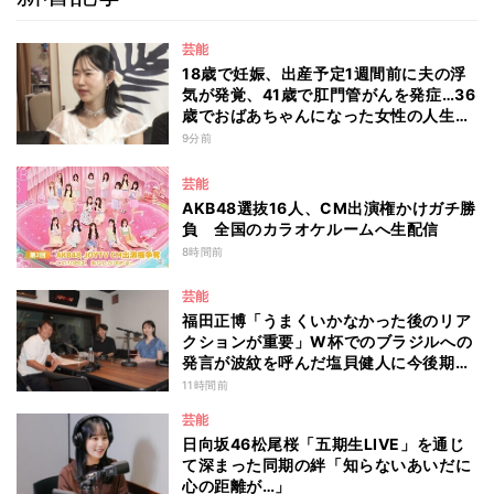
芸能
18歳で妊娠、出産予定1週間前に夫の浮
気が発覚、41歳で肛門管がんを発症…36
歳でおばあちゃんになった女性の人生に
島田珠代も思わず涙 『愛のハイエナ
9分前
season6』
芸能
AKB48選抜16人、CM出演権かけガチ勝
負 全国のカラオケルームへ生配信
8時間前
芸能
福田正博「うまくいかなかった後のリア
クションが重要」W杯でのブラジルへの
発言が波紋を呼んだ塩貝健人に今後期待
することは？
11時間前
芸能
日向坂46松尾桜「五期生LIVE」を通じ
て深まった同期の絆「知らないあいだに
心の距離が…」