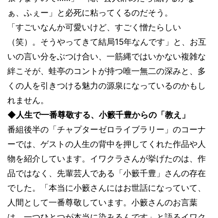
ぁ、ふぇー」と必死に粘ってくるのだそう。
「すごいなんか可愛いけど、すごく憎たらしい
（笑）。そうやってきて結局15年なんです」と、お互
いの言い分をぶつけ合い、一筋縄ではいかない複雑な
絆こそが、蛙亭のコントが持つ唯一無二の深みと、多
くの人を引きつける魅力の源泉になっているのかもし
れません。
◆人生で一番尊敬する、小籔千豊からの「教え」
番組後半の「チャプターゼロライブラリー」のコーナ
ーでは、ゲストの人生の背中を押してくれた作品や人
物を紹介しています。イワクラさんが挙げたのは、作
品ではなく、先輩芸人である「小籔千豊」さんの存在
でした。「本当に小籔さんにはお世話になっていて、
人間として一番尊敬しています。小籔さんのお言葉
は、一つひとつが本当に染みるんです」と語るイワク