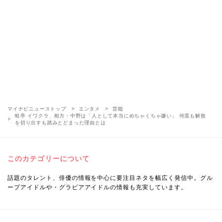
マイナビニューストップ
エンタメ
芸能
蛙亭 イワクラ、相方・中野は「人として本当にめちゃくちゃ嫌い」 何度も解散
を切り出すも踏みとどまった理由とは
このカテゴリーについて
話題のタレント、俳優の情報を中心に要注目ネタを幅広く発信中。グル
ープアイドルや・グラビアアイドルの情報も充実しています。