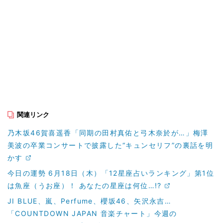
関連リンク
乃木坂46賀喜遥香「同期の田村真佑と弓木奈於が…」梅澤
美波の卒業コンサートで披露した“キュンセリフ”の裏話を明
かす
今日の運勢 6月18日（木）「12星座占いランキング」第1位
は魚座（うお座）！ あなたの星座は何位…!?
JI BLUE、嵐、Perfume、櫻坂46、矢沢永吉…
「COUNTDOWN JAPAN 音楽チャート」今週の