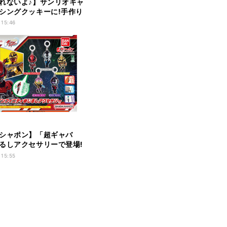
れないよ♪】サンリオキャ
シングクッキーに!手作り
ャーム発売!
 15:46
シャポン】「超ギャバ
るしアクセサリーで登場!
ギャバンがラインナップ
 15:55