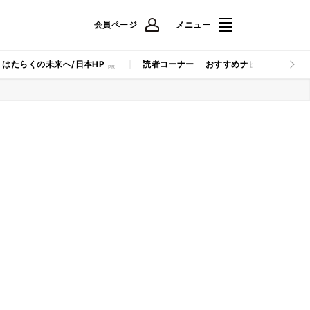
会員ページ
メニュー
はたらくの未来へ/日本HP
読者コーナー
おすすめナビ
マイナビB