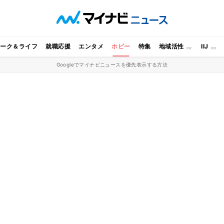
ワーク＆ライフ
就職応援
エンタメ
ホビー
特集
地域活性
IIJ
Googleでマイナビニュースを優先表示する方法