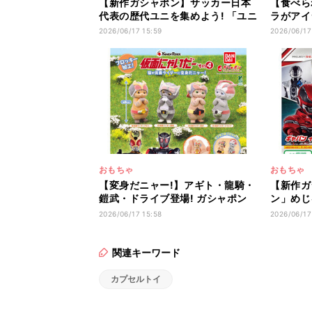
【新作ガシャポン】サッカー日本
【食べら
代表の歴代ユニを集めよう! 「ユニ
ラがアイ
フォームフレームマグネット」発
おやつチ
2026/06/17 15:59
2026/06/17
売!
おもちゃ
おもちゃ
【変身だニャー!】アギト・龍騎・
【新作ガ
鎧武・ドライブ登場! ガシャポン
ン」めじ
「仮面にゃいだー」第4弾発売!
5人の
2026/06/17 15:58
2026/06/17
関連キーワード
カプセルトイ