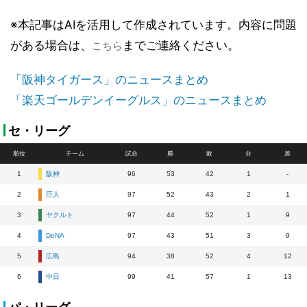
※本記事はAIを活用して作成されています。内容に問題
がある場合は、
までご連絡ください。
こちら
「阪神タイガース」のニュースまとめ
「楽天ゴールデンイーグルス」のニュースまとめ
セ・リーグ
順位
チーム
試合
勝
敗
分
差
1
阪神
96
53
42
1
-
2
巨人
97
52
43
2
1
3
ヤクルト
97
44
52
1
9
4
DeNA
97
43
51
3
9
5
広島
94
38
52
4
12
6
中日
99
41
57
1
13