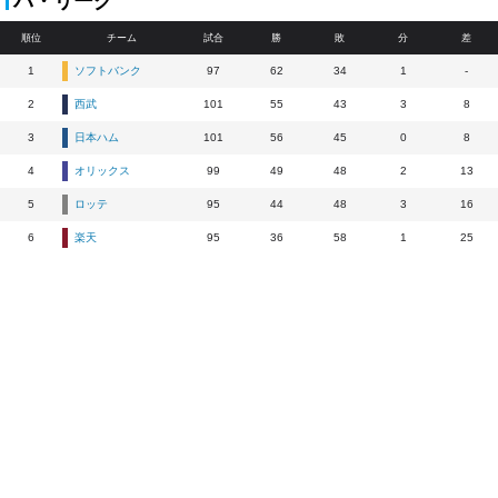
パ・リーグ
順位
チーム
試合
勝
敗
分
差
1
ソフトバンク
97
62
34
1
-
2
西武
101
55
43
3
8
3
日本ハム
101
56
45
0
8
4
オリックス
99
49
48
2
13
5
ロッテ
95
44
48
3
16
6
楽天
95
36
58
1
25