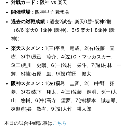
対戦カード：
阪神 vs 楽天
開催球場：
阪神甲子園球場
過去の対戦成績：
過去2試合: 楽天0勝-阪神2勝
（6/6 楽天0-1阪神 (阪神)、6/5 楽天1-8阪神 (阪
神)）
楽天スタメン：
1(三)平良 竜哉、2(右)佐藤 直
樹、3(中)辰己 涼介、4(左)Ｃ・マッカスカー、
5(二)黒川 史陽、6(一)浅村 栄斗、7(遊)村林 一
輝、8(捕)石原 彪、9(投)前田 健太
阪神スタメン：
1(左)福島 圭音、2(二)中野 拓
夢、3(右)森下 翔太、4(三)佐藤 輝明、5(一)大
山 悠輔、6(中)髙寺 望夢、7(捕)坂本 誠志郎、
8(遊)熊谷 敬宥、9(投)大竹 耕太郎
本日の試合中継記事は
こちら