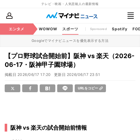
テレビ・映画・人気芸能人の最新情報
BS・CS番組
エンタメ
話題
WOWOW
スポーツ
Spotify
FO
Sponsored
Googleでマイナビニュースを優先表示する方法
【プロ野球試合開始前】阪神 vs 楽天（2026-
06-17・阪神甲子園球場）
掲載日
2026/06/17 17:20
更新日
2026/06/17 23:51
URLをコピー
阪神 vs 楽天の試合開始前情報