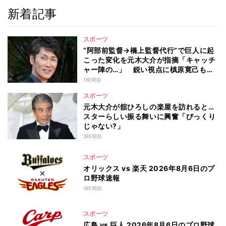
新着記事
スポーツ
“阿部前監督→橋上監督代行”で巨人に起
こった変化を元木大介が指摘「キャッチ
ャー陣の…」 鋭い視点に槙原寛己も感
心「やっぱりクセ者だな」
1時間前
スポーツ
元木大介が舘ひろしの楽屋を訪れると…
スターらしい振る舞いに興奮「びっくり
じゃない?」
3時間前
スポーツ
オリックス vs 楽天 2026年8月6日のプ
ロ野球速報
3時間前
スポーツ
広島 vs 巨人 2026年8月6日のプロ野球