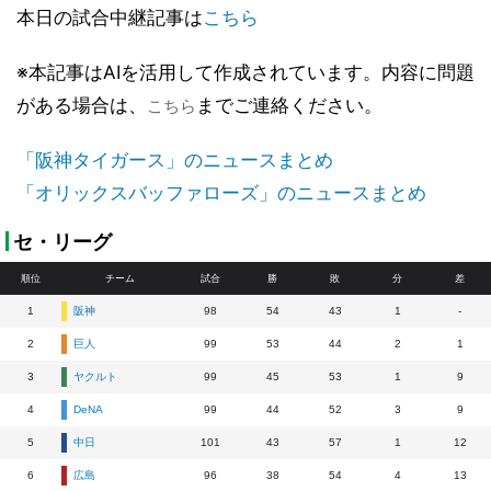
本日の試合中継記事は
こちら
※本記事はAIを活用して作成されています。内容に問題
がある場合は、
までご連絡ください。
こちら
「阪神タイガース」のニュースまとめ
「オリックスバッファローズ」のニュースまとめ
セ・リーグ
順位
チーム
試合
勝
敗
分
差
1
阪神
98
54
43
1
-
2
巨人
99
53
44
2
1
3
ヤクルト
99
45
53
1
9
4
DeNA
99
44
52
3
9
5
中日
101
43
57
1
12
6
広島
96
38
54
4
13