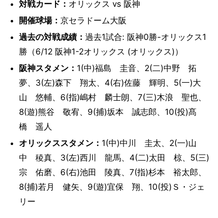
対戦カード：
オリックス vs 阪神
開催球場：
京セラドーム大阪
過去の対戦成績：
過去1試合: 阪神0勝-オリックス1
勝（6/12 阪神1-2オリックス (オリックス)）
阪神スタメン：
1(中)福島 圭音、2(二)中野 拓
夢、3(左)森下 翔太、4(右)佐藤 輝明、5(一)大
山 悠輔、6(指)嶋村 麟士朗、7(三)木浪 聖也、
8(遊)熊谷 敬宥、9(捕)坂本 誠志郎、10(投)髙
橋 遥人
オリックススタメン：
1(中)中川 圭太、2(一)山
中 稜真、3(左)西川 龍馬、4(二)太田 椋、5(三)
宗 佑磨、6(右)池田 陵真、7(指)杉本 裕太郎、
8(捕)若月 健矢、9(遊)宜保 翔、10(投)Ｓ・ジェ
リー