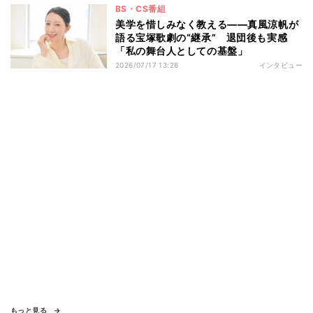
BS・CS番組
美学を惜しみなく教える――真風涼帆が
語る宝塚歌劇の“継承” 退団後も実感
「私の舞台人としての基盤」
2026/07/17 13:26
インタビュー
もっと見る