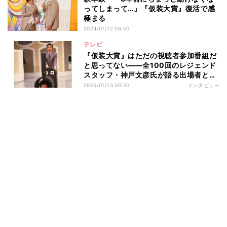
ってしまって…」『仮装大賞』復活で感
極まる
2024/01/12 06:00
テレビ
『仮装大賞』はただの視聴者参加番組だ
と思ってない――全100回のレジェンド
スタッフ・神戸文彦氏が語る出場者との
特殊な関係性
2025/01/13 06:00
インタビュー