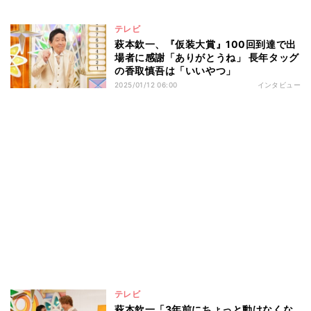
テレビ
萩本欽一、『仮装大賞』100回到達で出
場者に感謝「ありがとうね」 長年タッグ
の香取慎吾は「いいやつ」
2025/01/12 06:00
インタビュー
テレビ
萩本欽一「3年前にちょっと動けなくな