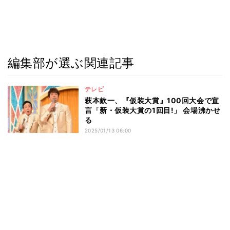
編集部が選ぶ関連記事
テレビ
萩本欽一、『仮装大賞』100回大会で宣
言「新・仮装大賞の1回目!」 会場沸かせ
る
2025/01/13 06:00