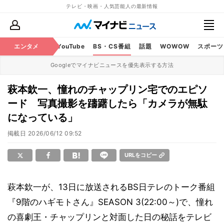
テレビ・映画・人気芸能人の最新情報
ビ
ラジオ
エンタメ
映画
YouTube
BS・CS番組
話題
WOWOW
スポーツ
Googleでマイナビニュースを優先表示する方法
萩本欽一、憧れのチャップリン宅でのエピソ
ード 写真撮影を躊躇したら「カメラが無駄
になっている」
掲載日
2026/06/12 09:52
URLをコピー
萩本欽一が、13日に放送されるBS日テレのトーク番組
『9階のハギモトさん』SEASON 3(22:00～)で、憧れ
の喜劇王・チャップリンと対面した日の秘話をテレビ