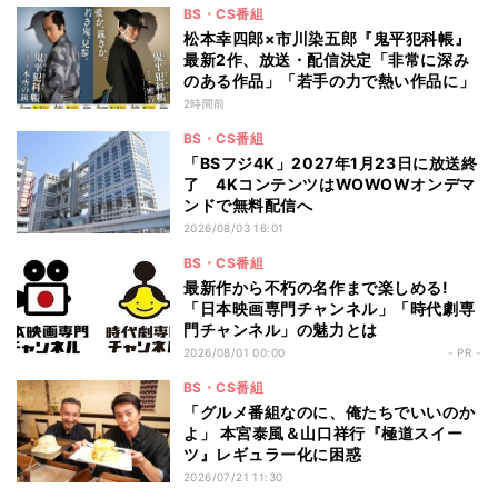
BS・CS番組
松本幸四郎×市川染五郎『鬼平犯科帳』
最新2作、放送・配信決定「非常に深み
のある作品」「若手の力で熱い作品に」
2時間前
BS・CS番組
「BSフジ4K」2027年1月23日に放送終
了 4KコンテンツはWOWOWオンデマ
ンドで無料配信へ
2026/08/03 16:01
BS・CS番組
最新作から不朽の名作まで楽しめる!
「日本映画専門チャンネル」「時代劇専
門チャンネル」の魅力とは
2026/08/01 00:00
- PR -
BS・CS番組
「グルメ番組なのに、俺たちでいいのか
よ」 本宮泰風＆山口祥行『極道スイー
ツ』レギュラー化に困惑
2026/07/21 11:30