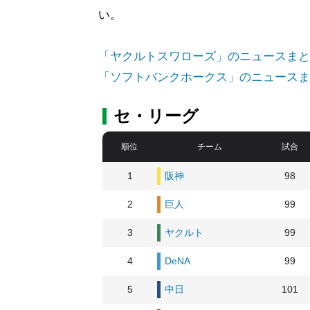
い。
「ヤクルトスワローズ」のニュースまと
「ソフトバンクホークス」のニュースま
セ・リーグ
順位
チーム
試合
1
阪神
98
2
巨人
99
3
ヤクルト
99
4
DeNA
99
5
中日
101