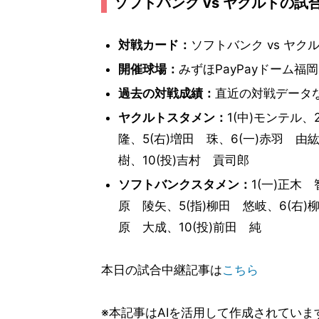
ソフトバンク vs ヤクルトの試
対戦カード：
ソフトバンク vs ヤク
開催球場：
みずほPayPayドーム福岡
過去の対戦成績：
直近の対戦データ
ヤクルトスタメン：
1(中)モンテル、
隆、5(右)増田 珠、6(一)赤羽 由紘
樹、10(投)吉村 貢司郎
ソフトバンクスタメン：
1(一)正木
原 陵矢、5(指)柳田 悠岐、6(右)柳
原 大成、10(投)前田 純
本日の試合中継記事は
こちら
※本記事はAIを活用して作成されてい