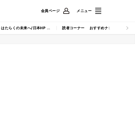
会員ページ
メニュー
はたらくの未来へ/日本HP
読者コーナー
おすすめナビ
マイナビB