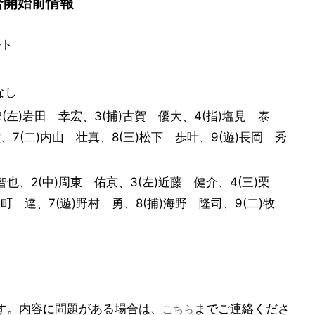
合開始前情報
ルト
なし
2(左)岩田 幸宏、3(捕)古賀 優大、4(指)塩見 泰
、7(二)内山 壮真、8(三)松下 歩叶、9(遊)長岡 秀
 智也、2(中)周東 佑京、3(左)近藤 健介、4(三)栗
町 達、7(遊)野村 勇、8(捕)海野 隆司、9(二)牧
ます。内容に問題がある場合は、
までご連絡くださ
こちら