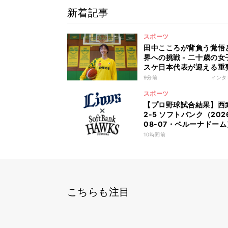
新着記事
スポーツ
田中こころが背負う覚悟
界への挑戦 - 二十歳の女
スケ日本代表が迎える重
一年
9分前
インタ
スポーツ
【プロ野球試合結果】西
2-5 ソフトバンク（202
08-07・ベルーナドーム
10時間前
こちらも注目