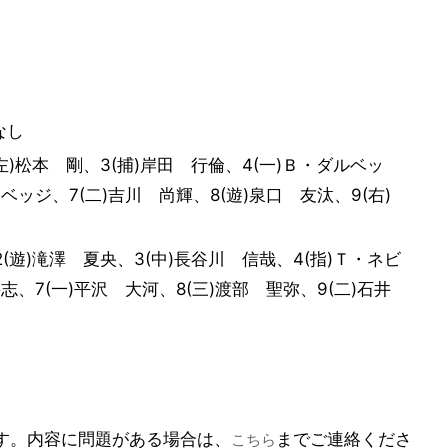
なし
(左)松本 剛、3(捕)岸田 行倫、4(一)Ｂ・ダルベッ
ベッジ、7(二)吉川 尚輝、8(遊)泉口 友汰、9(右)
2(遊)滝澤 夏央、3(中)長谷川 信哉、4(指)Ｔ・ネビ
将志、7(一)平沢 大河、8(三)渡部 聖弥、9(二)石井
ます。内容に問題がある場合は、
までご連絡くださ
こちら