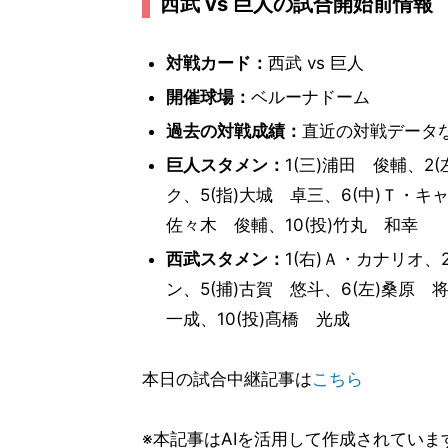
西武 vs 巨人の試合開始前情報
対戦カード：
西武 vs 巨人
開催球場：
ベルーナドーム
過去の対戦成績：
直近の対戦データ
巨人スタメン：
1(三)浦田 俊輔、2
ク、5(指)大城 卓三、6(中)Ｔ・キャ
佐々木 俊輔、10(投)竹丸 和幸
西武スタメン：
1(右)Ａ・カナリオ、
ン、5(捕)古賀 悠斗、6(左)桑原 
一成、10(投)髙橋 光成
本日の試合中継記事は
こちら
※本記事はAIを活用して作成されてい