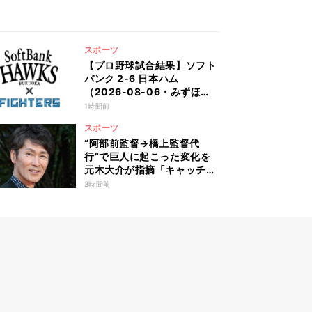
スポーツ
【プロ野球試合結果】ソフト
バンク 2-6 日本ハム
（2026-08-06・みずほ
PayPay）
1時間前
スポーツ
“阿部前監督→橋上監督代
行”で巨人に起こった変化を
元木大介が指摘「キャッチャ
ー陣の…」 鋭い視点に槙原
3時間前
寛己も感心「やっぱりクセ者
だな」