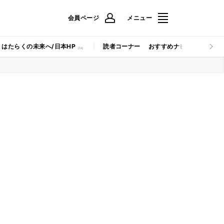
会員ページ
メニュー
はたらくの未来へ/日本HP
読者コーナー
おすすめナビ
マイナビB