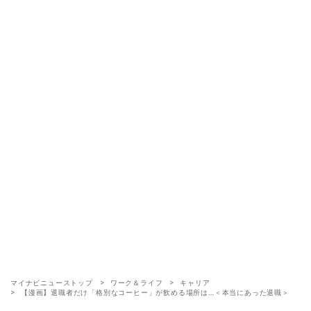
マイナビニューストップ
ワーク＆ライフ
キャリア
【漫画】退職者だけ「格別なコーヒー」が飲める場所は…＜本当にあった退職＞