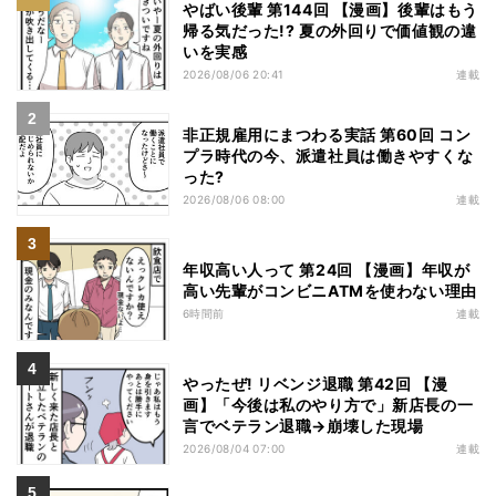
やばい後輩 第144回 【漫画】後輩はもう
帰る気だった!? 夏の外回りで価値観の違
いを実感
2026/08/06 20:41
連載
非正規雇用にまつわる実話 第60回 コン
プラ時代の今、派遣社員は働きやすくな
った?
2026/08/06 08:00
連載
年収高い人って 第24回 【漫画】年収が
高い先輩がコンビニATMを使わない理由
6時間前
連載
やったぜ! リベンジ退職 第42回 【漫
画】「今後は私のやり方で」新店長の一
言でベテラン退職→崩壊した現場
2026/08/04 07:00
連載