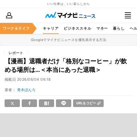
いい仕事は、いい暮らしから
ワーク＆ライフ
キャリア
ビジネススキル
マネー
暮らし
ヘ
Googleでマイナビニュースを優先表示する方法
レポート
【漫画】退職者だけ「格別なコーヒー」が飲
める場所は…＜本当にあった退職＞
掲載日
2026/06/04 06:18
著者：
青木ぼんろ
URLをコピー