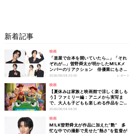
新着記事
映画
「楽屋で台本を開いていたら…」「それ
ぞれが…」曽野舜太が明かしたM!LKメ
ンバーのリアクション 俳優業にもさら
なる意欲
2026/08/08 20:00
レポート
映画
【夏休みは家族と映画館で涼しく楽しも
う】ファミリー編：アニメから実写ま
で、大人も子どもも楽しめる作品をご紹
介 - 編集部が注目する最新映画5選
2026/08/08 08:05
映画
M!LK曽野舜太が作品に加えた“艶” 多
忙な中での撮影で見せた“熱さ”を監督が