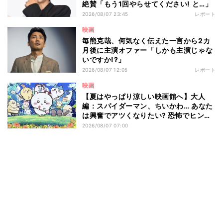
絶賛「もう1回やらせてください! と…」
2026/08/07 23:45
レポート
映画
毎熊克哉、何気なく伝えた一言から2カ
月後に主演オファー「しかも主演じゃな
いですか!?」
2026/08/07 12:05
レポート
映画
【夏はやっぱり涼しい映画館へ】大人
編：スパイダーマン、ちいかわ… あなた
は興奮でアツくなりたい? 恐怖でヒンヤ
リしたい? - 編集部が注目する最新映画5
2026/08/07 07:00
選