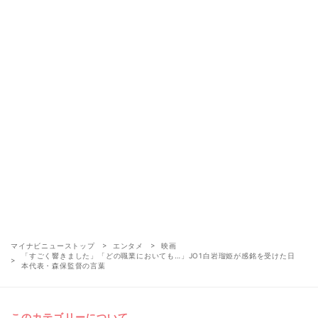
マイナビニューストップ
エンタメ
映画
「すごく響きました」「どの職業においても…」JO1白岩瑠姫が感銘を受けた日
本代表・森保監督の言葉
このカテゴリーについて