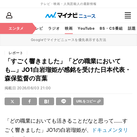
テレビ・映画・人気芸能人の最新情報
エンタメ
芸能
テレビ
ラジオ
映画
YouTube
BS・CS番組
話題
Googleでマイナビニュースを優先表示する方法
レポート
「すごく響きました」「どの職業において
も…」JO1白岩瑠姫が感銘を受けた日本代表・
森保監督の言葉
掲載日
2026/06/03 21:00
URLをコピー
「どの職業においても活きることだなと思って……す
ごく響きました」JO1の白岩瑠姫が、
ドキュメンタリ