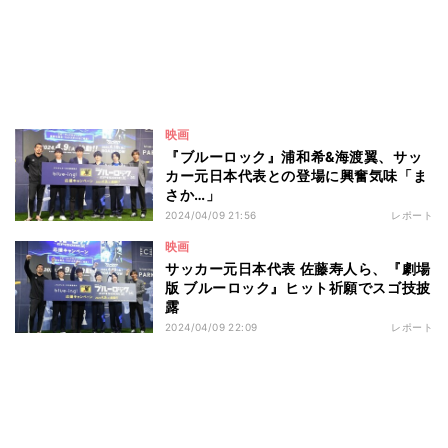
映画
『ブルーロック』浦和希&海渡翼、サッ
カー元日本代表との登場に興奮気味「ま
さか…」
2024/04/09 21:56
レポート
映画
サッカー元日本代表 佐藤寿人ら、『劇場
版 ブルーロック』ヒット祈願でスゴ技披
露
2024/04/09 22:09
レポート