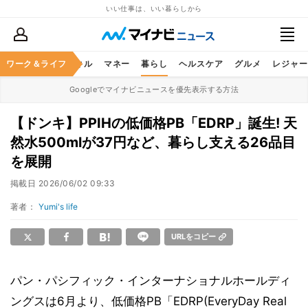
いい仕事は、いい暮らしから
ャリア
ワーク＆ライフ
ビジネススキル
マネー
暮らし
ヘルスケア
グルメ
レジャー
Googleでマイナビニュースを優先表示する方法
【ドンキ】PPIHの低価格PB「EDRP」誕生! 天
然水500mlが37円など、暮らし支える26品目
を展開
掲載日
2026/06/02 09:33
著者：
Yumi's life
URLをコピー
パン・パシフィック・インターナショナルホールディ
ングスは6月より、低価格PB「EDRP(EveryDay Real