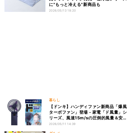
に"もっと冷える"新商品も
2026/05/13 18:20
暮らし
【ドンキ】ハンディファン新商品「爆風
ターボファン」登場 - 家電「ド風量」シ
リーズ、風速15m/sの圧倒的風量＆安
全・長持ち仕様
2026/05/11 14:39