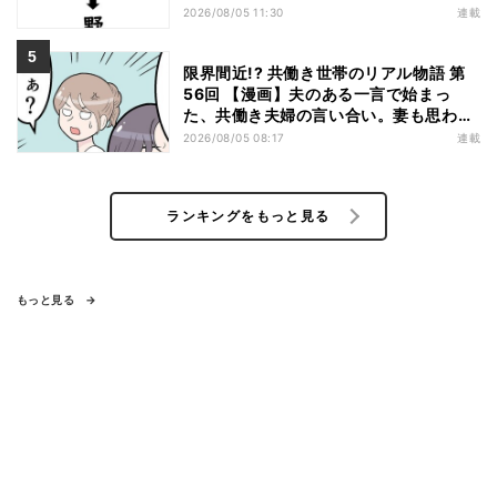
2026/08/05 11:30
連載
限界間近!? 共働き世帯のリアル物語 第
56回 【漫画】夫のある一言で始まっ
た、共働き夫婦の言い合い。妻も思わ
ず…
2026/08/05 08:17
連載
ランキングをもっと見る
もっと見る