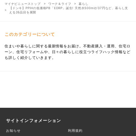
マイナビニューストップ
ワーク＆ライフ
暮らし
【ドンキ】PPIHの低価格PB「EDRP」誕生! 天然水500mlが37円など、暮らし支
える26品目を展開
このカテゴリーについて
住まいや暮らしに関する最新情報をお届け。不動産購入・運用、住宅ロ
ーン、住宅リフォームや、日々の暮らしに役立つライフハック情報など
も詳しく紹介していきます。
サイトインフォメーション
お知らせ
利用規約