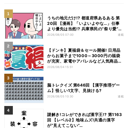
うちの地元だけ!? 都道府県あるある 第
20回 【漫画】「いよいよやな…」仕事
より優先は当然!? 兵庫県民の“祭り愛”が
熱すぎた
2026/08/05 07:00
連載
【ドンキ】夏福袋＆セール開催! 日用品
からお菓子まで1000～3000円の福袋
が充実、家電やアパレルなど人気商品も
特価
2026/08/04 15:51
脳トレクイズ 第646回 【漢字推理ゲー
ム】怪しい1文字、見抜ける?
2026/08/05 10:30
連載
謎解き!コレができれば漢字王!? 第1163
回 【レベル2】地味ムズ!共通の漢字
が“見えてこない”…