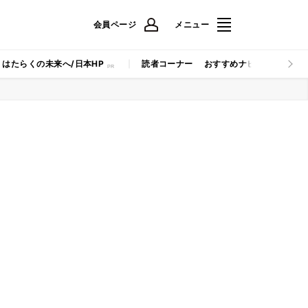
会員ページ
メニュー
はたらくの未来へ/日本HP
読者コーナー
おすすめナビ
マイナビB