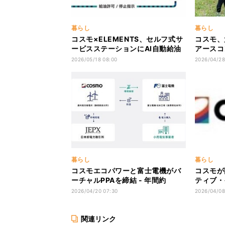
暮らし
暮らし
コスモ×ELEMENTS、セルフ式サ
コスモ、
ービスステーションにAI自動給油
アースコ
許可監視システムを導入開始
ン・キャ
2026/05/18 08:00
2026/04/28
暮らし
暮らし
コスモエコパワーと富士電機がバ
コスモが
ーチャルPPAを締結 - 年間約
ティブ・
1,000万kWh相当の環境価値を取
スを実行 
2026/04/20 07:30
2026/04/08
得
関連リンク