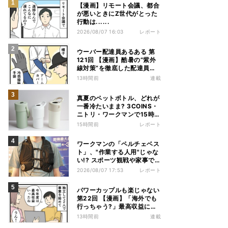
【漫画】リモート会議、都合
が悪いときにZ世代がとった
行動は......
2026/08/07 16:03
レポート
ウーバー配達員あるある 第
121回 【漫画】酷暑の“紫外
線対策”を徹底した配達員
が、数カ月後に絶句した理由
13時間前
連載
真夏のペットボトル、どれが
一番冷たいまま? 3COINS・
ニトリ・ワークマンで15時間
検証してみた
15時間前
レポート
ワークマンの「ペルチェベス
ト」、"作業する人用"じゃな
い!? スポーツ観戦や家事で
の熱中症&冷え対策に――話
2026/08/07 17:53
レポート
題の商品を徹底検証
パワーカップルも楽じゃない
第22回 【漫画】「海外でも
行っちゃう?」最高収益に喜
ぶ夫婦、直後に届いた“通知
13時間前
連載
書”で現実に戻された