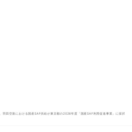
、羽田空港における国産SAF供給が東京都の2026年度「国産SAF利用促進事業」に採択