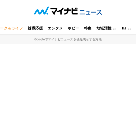
ワーク＆ライフ
就職応援
エンタメ
ホビー
特集
地域活性
IIJ
Googleでマイナビニュースを優先表示する方法