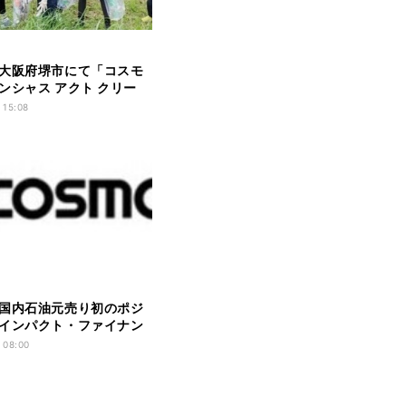
大阪府堺市にて「コスモ
ンシャス アクト クリー
ンペーン」を開催
 15:08
国内石油元売り初のポジ
インパクト・ファイナン
- 三菱UFJ銀行と
 08:00