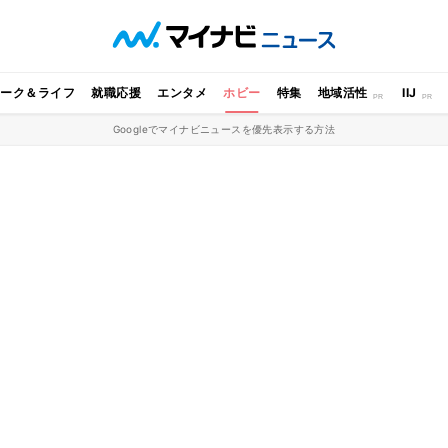
ワーク＆ライフ
就職応援
エンタメ
ホビー
特集
地域活性
IIJ
Googleでマイナビニュースを優先表示する方法