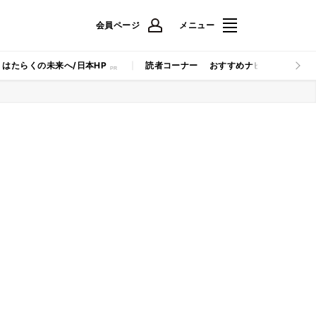
会員ページ
メニュー
はたらくの未来へ/日本HP
読者コーナー
おすすめナビ
マイナビB