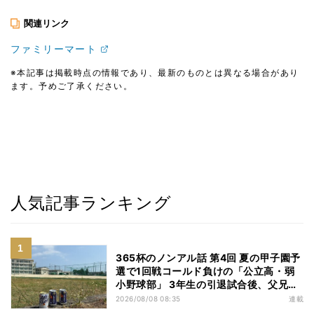
関連リンク
ファミリーマート
※本記事は掲載時点の情報であり、最新のものとは異なる場合があり
ます。予めご了承ください。
人気記事ランキング
365杯のノンアル話 第4回 夏の甲子園予
選で1回戦コールド負けの「公立高・弱
小野球部」 3年生の引退試合後、父兄
が“現場”で取り出したのは……
2026/08/08 08:35
連載