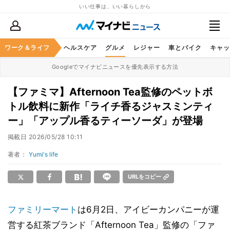
いい仕事は、いい暮らしから
ワーク＆ライフ
マネー
暮らし
ヘルスケア
グルメ
レジャー
車とバイク
キャッ
Googleでマイナビニュースを優先表示する方法
【ファミマ】Afternoon Tea監修のペットボ
トル飲料に新作「ライチ香るジャスミンティ
ー」「アップル香るティーソーダ」が登場
掲載日
2026/05/28 10:11
著者：
Yumi's life
URLをコピー
ファミリーマート
は6月2日、アイビーカンパニーが運
営する紅茶ブランド「Afternoon Tea」監修の「ファ