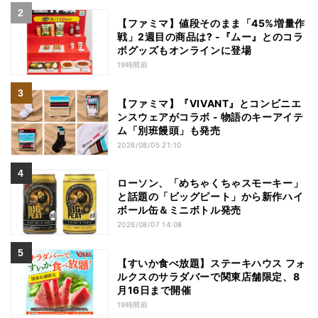
【ファミマ】値段そのまま「45%増量作
戦」2週目の商品は? -『ムー』とのコラ
ボグッズもオンラインに登場
19時間前
【ファミマ】『VIVANT』とコンビニエ
ンスウェアがコラボ - 物語のキーアイテ
ム「別班饅頭」も発売
2026/08/05 21:10
ローソン、「めちゃくちゃスモーキー」
と話題の「ビッグピート」から新作ハイ
ボール缶＆ミニボトル発売
2026/08/07 14:08
【すいか食べ放題】ステーキハウス フォ
ルクスのサラダバーで関東店舗限定、8
月16日まで開催
19時間前