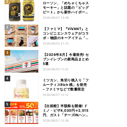
ローソン、「めちゃくちゃス
モーキー」と話題の「ビッグ
ピート」から新作ハイボール
缶＆ミニボトル発売
2026/08/07 14:08
【ファミマ】『VIVANT』と
コンビニエンスウェアがコラ
ボ - 物語のキーアイテム「別
班饅頭」も発売
2026/08/05 21:10
【2026年8月】今週発売! セ
ブンイレブンの新商品まとめ
5選
2026/08/05 11:52
ミツカン、角切り桃入り「フ
ルーティスRich 桃」を発売
– ファミマなどで数量限定
2026/08/07 12:12
【出前館】半額祭を開催! ド
ミノ・ピザ4,030円→2,015
円、ガスト「チーズINハンバ
ーグ」1,090円→540円...最
2026/08/07 12:26
大1,500円OFFの「リピ得ク