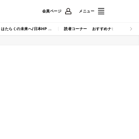
会員ページ
メニュー
はたらくの未来へ/日本HP
読者コーナー
おすすめナビ
マイナビB