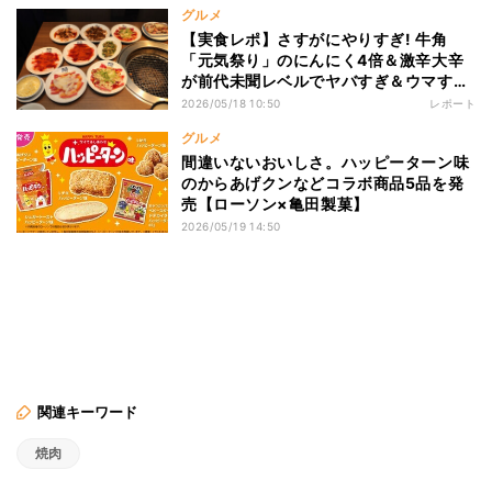
グルメ
【実食レポ】さすがにやりすぎ! 牛角
「元気祭り」のにんにく4倍＆激辛大辛
が前代未聞レベルでヤバすぎ＆ウマすぎ
た
2026/05/18 10:50
レポート
グルメ
間違いないおいしさ。ハッピーターン味
のからあげクンなどコラボ商品5品を発
売【ローソン×亀田製菓】
2026/05/19 14:50
関連キーワード
焼肉