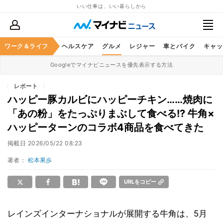
いい仕事は、いい暮らしから
ワーク＆ライフ
マネー
暮らし
ヘルスケア
グルメ
レジャー
車とバイク
キャッ
Googleでマイナビニュースを優先表示する方法
レポート
ハッピー豚カルビにハッピーチキン……焼肉に
「あの粉」をたっぷりまぶして食べる!? 牛角×
ハッピーターンのコラボ4商品を食べてきた
掲載日
2026/05/22 08:23
著者：
松本果歩
URLをコピー
レインズインターナショナルが展開する牛角は、5月