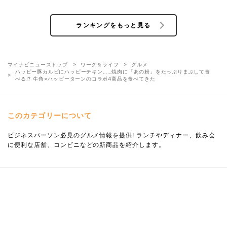
ランキングをもっと見る
マイナビニューストップ
ワーク＆ライフ
グルメ
ハッピー豚カルビにハッピーチキン……焼肉に「あの粉」をたっぷりまぶして食
べる!? 牛角×ハッピーターンのコラボ4商品を食べてきた
このカテゴリーについて
ビジネスパーソン必見のグルメ情報を提供! ランチやディナー、飲み会
に便利な店舗、コンビニなどの新商品を紹介します。