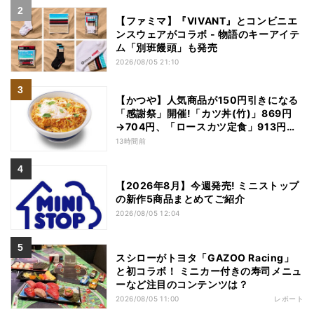
【ファミマ】『VIVANT』とコンビニエ
ンスウェアがコラボ - 物語のキーアイテ
ム「別班饅頭」も発売
2026/08/05 21:10
【かつや】人気商品が150円引きになる
「感謝祭」開催!「カツ丼(竹)」869円
→704円、「ロースカツ定食」913円
→748円に - 8日間限定
13時間前
【2026年8月】今週発売! ミニストップ
の新作5商品まとめてご紹介
2026/08/05 12:04
スシローがトヨタ「GAZOO Racing」
と初コラボ！ ミニカー付きの寿司メニュ
ーなど注目のコンテンツは？
2026/08/05 11:00
レポート