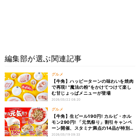
編集部が選ぶ関連記事
グルメ
【牛角】ハッピーターンの味わいを焼肉
で再現! "魔法の粉"をかけてつけて楽し
む甘じょっぱメニューが登場
2026/05/22 08:20
グルメ
【牛角】生ビール190円! カルビ・ホル
モン290円! 「元気祭り」割引キャンペ
ーン開催、スタミナ満点の14品が特別価
格に
2026/05/19 09:33