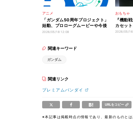
アニメ
おもちゃ
「ガンダム50周年プロジェクト」
『機動戦
始動、プロローグムービーや今後
カセット
の作品展開を発表
2026/05/16
2026/05/18 12:08
関連キーワード
ガンダム
関連リンク
プレミアムバンダイ
URLをコピー
※本記事は掲載時点の情報であり、最新のものと