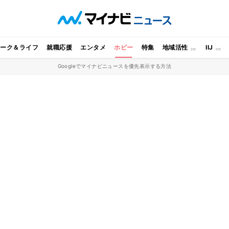
ワーク＆ライフ
就職応援
エンタメ
ホビー
特集
地域活性
IIJ
Googleでマイナビニュースを優先表示する方法