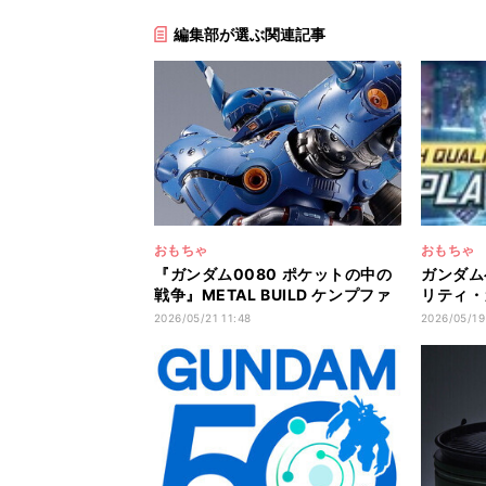
編集部が選ぶ関連記事
おもちゃ
おもちゃ
『ガンダム0080 ポケットの中の
ガンダム
戦争』METAL BUILD ケンプファ
リティ・
ーが全員抽選で再販決定!
加開催決
2026/05/21 11:48
2026/05/19