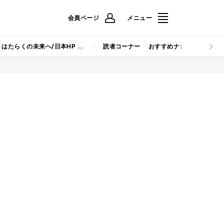
会員ページ
メニュー
はたらくの未来へ/日本HP
読者コーナー
おすすめナビ
マイナビB