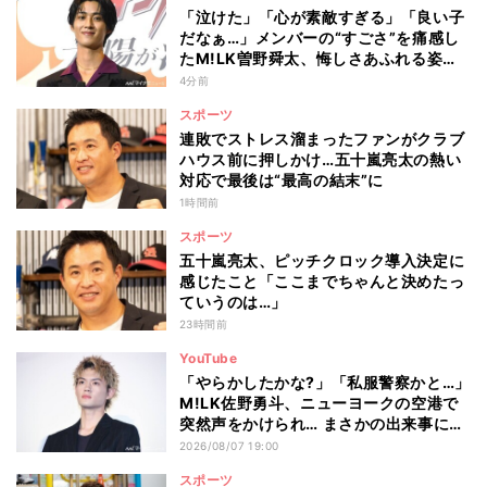
「泣けた」「心が素敵すぎる」「良い子
だなぁ…」メンバーの“すごさ”を痛感し
たM!LK曽野舜太、悔しさあふれる姿に
ファン感動
4分前
スポーツ
連敗でストレス溜まったファンがクラブ
ハウス前に押しかけ…五十嵐亮太の熱い
対応で最後は“最高の結末”に
1時間前
スポーツ
五十嵐亮太、ピッチクロック導入決定に
感じたこと「ここまでちゃんと決めたっ
ていうのは…」
23時間前
YouTube
「やらかしたかな?」「私服警察かと…」
M!LK佐野勇斗、ニューヨークの空港で
突然声をかけられ… まさかの出来事に驚
き
2026/08/07 19:00
スポーツ