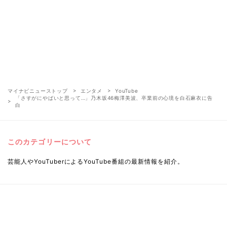
マイナビニューストップ
エンタメ
YouTube
「さすがにやばいと思って…」乃木坂46梅澤美波、卒業前の心境を白石麻衣に告
白
このカテゴリーについて
芸能人やYouTuberによるYouTube番組の最新情報を紹介。