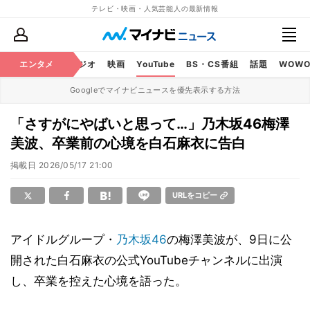
テレビ・映画・人気芸能人の最新情報
芸能
エンタメ
テレビ
ラジオ
映画
YouTube
BS・CS番組
話題
WOW
Googleでマイナビニュースを優先表示する方法
「さすがにやばいと思って…」乃木坂46梅澤
美波、卒業前の心境を白石麻衣に告白
掲載日
2026/05/17 21:00
URLをコピー
アイドルグループ・
乃木坂46
の梅澤美波が、9日に公
開された白石麻衣の公式YouTubeチャンネルに出演
し、卒業を控えた心境を語った。