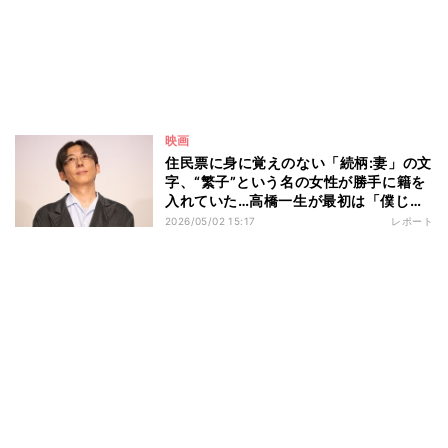
映画
住民票に身に覚えのない「続柄:妻」の文
字、“繁子”という名の女性が勝手に籍を
入れていた…高橋一生が最初は「僕じゃ
ないんじゃないかな」と思った役を引き
2026/05/02 15:17
レポート
受けることを決めた「最終的な説得の一
言」とは 映画『ラプソディ・ラプソデ
ィ』公開記念舞台挨拶