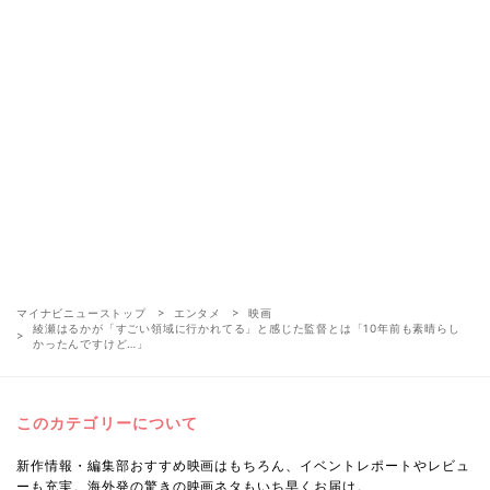
マイナビニューストップ
エンタメ
映画
綾瀬はるかが「すごい領域に行かれてる」と感じた監督とは「10年前も素晴らし
かったんですけど…」
このカテゴリーについて
新作情報・編集部おすすめ映画はもちろん、イベントレポートやレビュ
ーも充実。海外発の驚きの映画ネタもいち早くお届け。