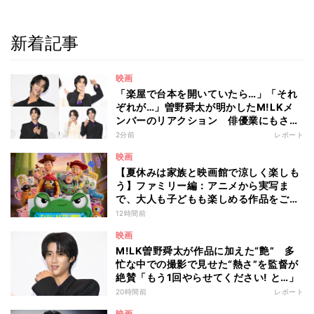
新着記事
映画
「楽屋で台本を開いていたら…」「それ
ぞれが…」曽野舜太が明かしたM!LKメ
ンバーのリアクション 俳優業にもさら
なる意欲
2分前
レポート
映画
【夏休みは家族と映画館で涼しく楽しも
う】ファミリー編：アニメから実写ま
で、大人も子どもも楽しめる作品をご紹
介 - 編集部が注目する最新映画5選
12時間前
映画
M!LK曽野舜太が作品に加えた“艶” 多
忙な中での撮影で見せた“熱さ”を監督が
絶賛「もう1回やらせてください! と…」
20時間前
レポート
映画