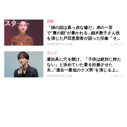
芸能
「姉の話は真っ赤な嘘だ」弟の一言
で“裏の顔”が暴かれる…細木数子さん役
を演じた戸田恵梨香が語った印象「そこ
も一つの魅力だったのかなというふうに
2026/04/15 12:56
レポート
感じています」 Netflixシリーズ『地獄
テレビ
に堕ちるわよ』配信記念PARTY
避妊具に穴を開け、「子供は絶対に持た
ない」と決めていた妻を妊娠させた
夫…“過去一最低のクズ男”を演じる上で
浅香航大が大切にしていることとは ド
2026/03/28 11:00
レポート
ラマ『産まない女はダメですか？ DINKs
のトツキトオカ』記者会見