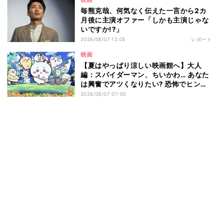
毎熊克哉、何気なく伝えた一言から2カ
月後に主演オファー「しかも主演じゃな
いですか!?」
2026/08/07 12:05
レポート
映画
【夏はやっぱり涼しい映画館へ】大人
編：スパイダーマン、ちいかわ… あなた
は興奮でアツくなりたい? 恐怖でヒンヤ
リしたい? - 編集部が注目する最新映画5
2026/08/07 07:00
選