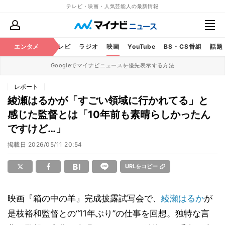
テレビ・映画・人気芸能人の最新情報
エンタメ
芸能
テレビ
ラジオ
映画
YouTube
BS・CS番組
話題
Googleでマイナビニュースを優先表示する方法
レポート
綾瀬はるかが「すごい領域に行かれてる」と
感じた監督とは「10年前も素晴らしかったん
ですけど…」
掲載日
2026/05/11 20:54
URLをコピー
映画『箱の中の羊』完成披露試写会で、
綾瀬はるか
が
是枝裕和監督との“11年ぶり”の仕事を回想。独特な言