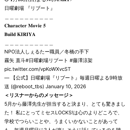
日曜劇場 『リブート』
＿＿＿＿＿＿＿＿＿＿
𝐂𝐡𝐚𝐫𝐚𝐜𝐭𝐞𝐫 𝐌𝐨𝐯𝐢𝐞 𝟓
𝐁𝐮𝐢𝐥𝐝 𝐊𝐈𝐑𝐈𝐘𝐀
＿＿＿＿＿＿＿＿＿＿
NPO法人しぇるたー職員／冬橋の手下
霧矢 直斗#日曜劇場リブート #藤澤涼架
pic.twitter.com/vpKoWXvcST
— 【公式】日曜劇場『リブート』毎週日曜よる9時放
送 (@reboot_tbs) January 10, 2026
＜リスナーからのメッセージ＞
5月から藤澤先生が担当すると決まり、とても驚きまし
た！ 私にとってミセスLOCKS!は心のよりどころで、
学校でつらいことや、うまくいかないことがあって