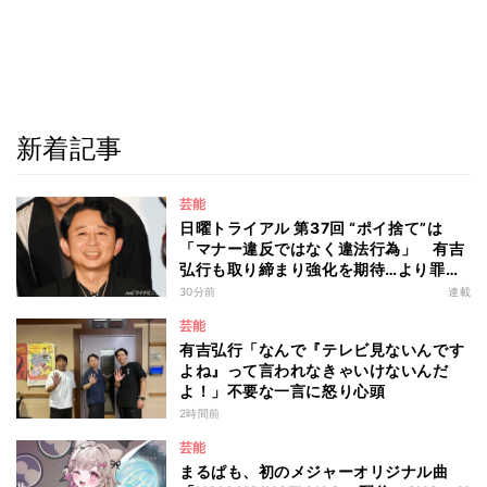
新着記事
芸能
日曜トライアル 第37回 “ポイ捨て”は
「マナー違反ではなく違法行為」 有吉
弘行も取り締まり強化を期待…より罪が
重くなる“ポイ捨て”とは 大垣優希弁護
30分前
連載
士が解説
芸能
有吉弘行「なんで『テレビ見ないんです
よね』って言われなきゃいけないんだ
よ！」不要な一言に怒り心頭
2時間前
芸能
まるぱも、初のメジャーオリジナル曲