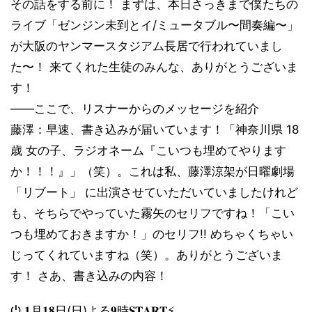
その話をする前に！ まずは、本日さっきまで僕たちの
ライブ「ゼンジン未到とイ/ミュータブル〜間奏編〜」
が大阪のヤンマースタジアム長居で行われていまし
た〜！ 来てくれた生徒のみんな、ありがとうございま
す！
――ここで、リスナーからのメッセージを紹介
藤澤：早速、書き込みが届いています！「神奈川県 18
歳 女の子、ラジオネーム『こいつも埋めてやります
か！！！』」（笑）。これは私、藤澤涼架が日曜劇場
「リブート」 に出演させていただいていましたけれど
も、そちらでやっていた霧矢のセリフですね！「こい
つも埋めておきますか！」のセリフ!! めちゃくちゃい
じってくれていますね（笑）。ありがとうございま
す！ さあ、書き込みの内容！
⏻ 𝟏月𝟏𝟖日(日)よる𝟗時𝐒𝐓𝐀𝐑𝐓⚡️