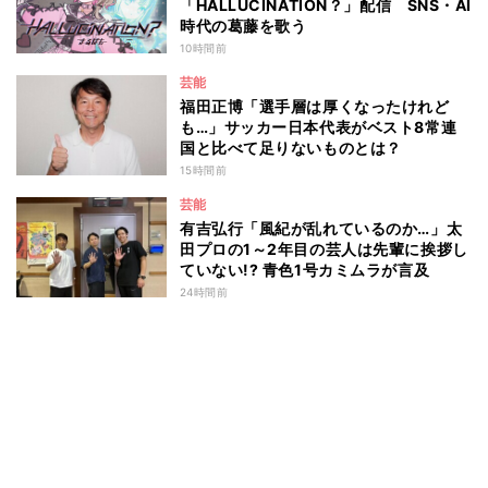
「HALLUCINATION？」配信 SNS・AI
時代の葛藤を歌う
10時間前
芸能
福田正博「選手層は厚くなったけれど
も…」サッカー日本代表がベスト8常連
国と比べて足りないものとは？
15時間前
芸能
有吉弘行「風紀が乱れているのか…」太
田プロの1～2年目の芸人は先輩に挨拶し
ていない!? 青色1号カミムラが言及
24時間前