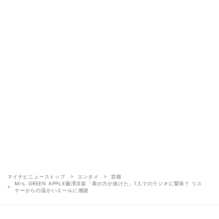
マイナビニューストップ
エンタメ
芸能
Mrs. GREEN APPLE藤澤涼架「肩の力が抜けた」1人でのラジオに緊張？ リス
ナーからの温かいエールに感謝