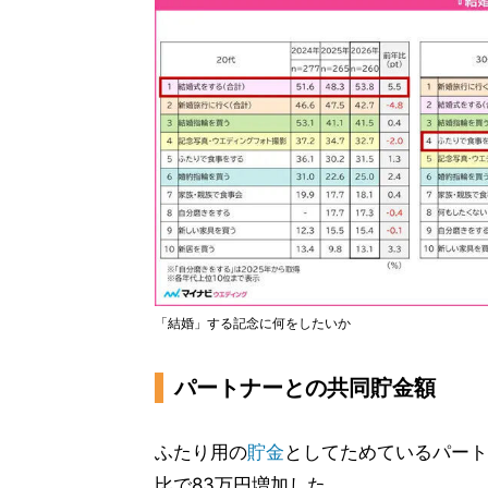
「結婚」する記念に何をしたいか
パートナーとの共同貯金額
ふたり用の
貯金
としてためているパート
比で83万円増加した。