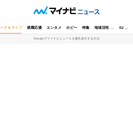
ワーク＆ライフ
就職応援
エンタメ
ホビー
特集
地域活性
IIJ
Googleでマイナビニュースを優先表示する方法