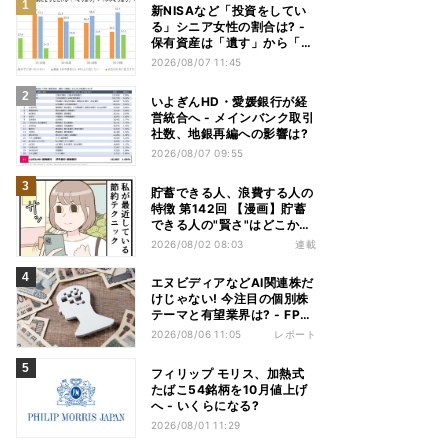
新NISAなど「投資をしてい
る」シニア女性の割合は? -
保有資産は「遺す」から「使
い切る」へ価値観がシフトか
2026/08/07 11:45
いよぎんHD・愛媛銀行が経
営統合へ - メインバンク取引
社数、地銀再編への影響は?
2026/08/07 09:55
貯蓄できる人、浪費する人の
特徴 第142回 【漫画】貯蓄
できる人の"賢さ"はどこか
ら? スーパーでの意外な習慣
2026/08/02 08:03
連載
エヌビディアなどAI関連株だ
けじゃない! 今注目の個別株
テーマと有望業界は? - FP解
説
2026/08/06 11:05
レポート
フィリップ モリス、加熱式
たばこ54銘柄を10月値上げ
へ - いくらになる?
2026/08/01 11:29