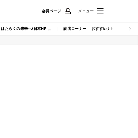
会員ページ
メニュー
はたらくの未来へ/日本HP
読者コーナー
おすすめナビ
マイナビB