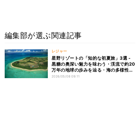
編集部が選ぶ関連記事
レジャー
星野リゾートの「知的な初夏旅」3選 -
黒糖の奥深い魅力を味わう・渓流で約20
万年の地球の歩みを辿る・海の多様性を
学ぶ
2026/05/08 09:11