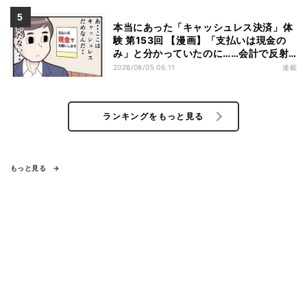
本当にあった「キャッシュレス決済」体
験 第153回 【漫画】「支払いは現金の
み」と分かっていたのに……会計で反射
的に出してしまったものは
2026/08/05 06:11
連載
ランキングをもっと見る
もっと見る