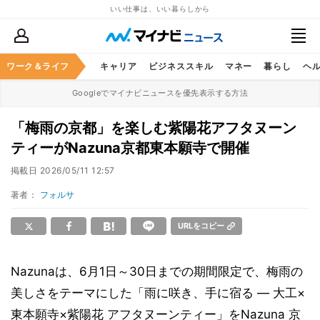
いい仕事は、いい暮らしから
ワーク＆ライフ
キャリア
ビジネススキル
マネー
暮らし
ヘ
Googleでマイナビニュースを優先表示する方法
「梅雨の京都」を楽しむ紫陽花アフタヌーン
ティーがNazuna京都東本願寺で開催
掲載日
2026/05/11 12:57
著者：
フォルサ
URLをコピー
Nazunaは、6月1日～30日までの期間限定で、梅雨の
美しさをテーマにした「雨に咲き、手に宿る ― 大工×
東本願寺×紫陽花 アフタヌーンティー」をNazuna 京