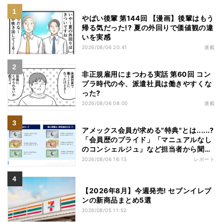
やばい後輩 第144回 【漫画】後輩はもう
帰る気だった!? 夏の外回りで価値観の違
いを実感
2026/08/06 20:41
連載
非正規雇用にまつわる実話 第60回 コン
プラ時代の今、派遣社員は働きやすくな
った?
2026/08/06 08:00
連載
アメックス会員が求める"特典"とは......?
「会員歴のプライド」「マニュアルなし
のコンシェルジュ」など担当者から聞い
た"裏話"も
2026/08/06 16:13
レポート
【2026年8月】今週発売! セブンイレブ
ンの新商品まとめ5選
2026/08/05 11:52