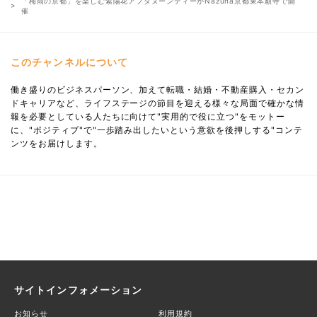
「梅雨の京都」を楽しむ紫陽花アフタヌーンティーがNazuna京都東本願寺で開
催
このチャンネルについて
働き盛りのビジネスパーソン、加えて転職・結婚・不動産購入・セカン
ドキャリアなど、ライフステージの節目を迎える様々な局面で確かな情
報を必要としている人たちに向けて"実用的で役に立つ"をモットー
に、"ポジティブ"で"一歩踏み出したいという意欲を後押しする"コンテ
ンツをお届けします。
サイトインフォメーション
お知らせ
利用規約