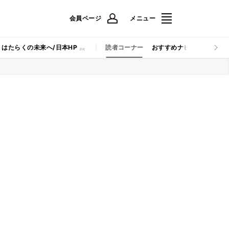
会員ページ
メニュー
はたらくの未来へ/日本HP
読者コーナー
おすすめナビ
マイナビB