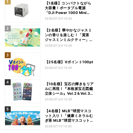
【1名様】コンパクトながら
大容量！ポータブル電源
「DJI Power 1000 Mini
White」をプレゼント
2026/07/24 15:00
【2名様】華やかなジャスミ
ンの香りを楽しむ！「貢茶
ジャスミンミルクティー」1
ケース（24本）をプレゼン
2026/07/24 15:00
ト
【25名様】Vポイント100pt
2026/07/24 15:00
【10名様】宝石の輝きをリア
ルに再現！『本格派宝石図鑑
立体シール』Vol.2＆Vol.3セ
ットをプレゼント
2026/07/24 15:00
【4名様】MLB™球団マスコ
ット入り！「健康ミネラルむ
ぎ茶 MLB™球団マスコット入
りスペシャルボトル」1ケー
2026/07/10 15:00
ス(24本)をプレゼント