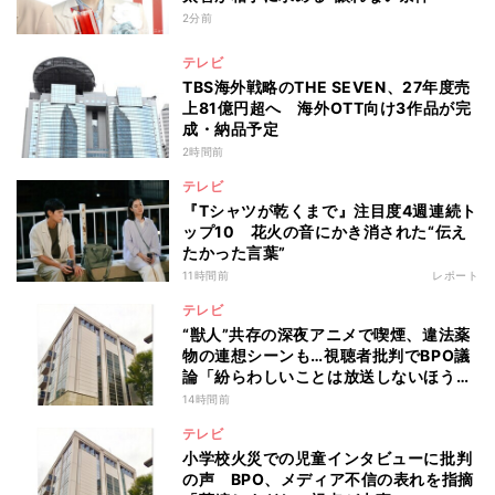
2分前
テレビ
TBS海外戦略のTHE SEVEN、27年度売
上81億円超へ 海外OTT向け3作品が完
成・納品予定
2時間前
テレビ
『Tシャツが乾くまで』注目度4週連続ト
ップ10 花火の音にかき消された“伝え
たかった言葉”
11時間前
レポート
テレビ
“獣人”共存の深夜アニメで喫煙、違法薬
物の連想シーンも…視聴者批判でBPO議
論「紛らわしいことは放送しないほう
が」
14時間前
テレビ
小学校火災での児童インタビューに批判
の声 BPO、メディア不信の表れを指摘