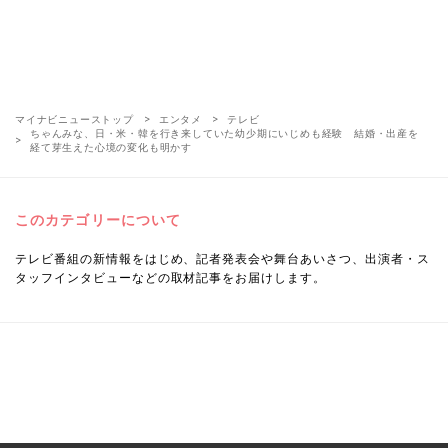
マイナビニューストップ
エンタメ
テレビ
ちゃんみな、日・米・韓を行き来していた幼少期にいじめも経験 結婚・出産を
経て芽生えた心境の変化も明かす
このカテゴリーについて
テレビ番組の新情報をはじめ、記者発表会や舞台あいさつ、出演者・ス
タッフインタビューなどの取材記事をお届けします。