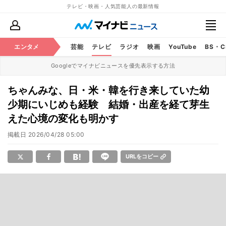
テレビ・映画・人気芸能人の最新情報
エンタメ
芸能
テレビ
ラジオ
映画
YouTube
BS・
Googleでマイナビニュースを優先表示する方法
ちゃんみな、日・米・韓を行き来していた幼
少期にいじめも経験 結婚・出産を経て芽生
えた心境の変化も明かす
掲載日
2026/04/28 05:00
URLをコピー