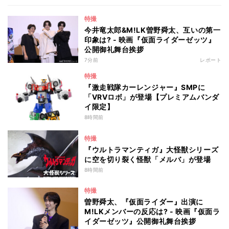
特撮
今井竜太郎&M!LK曽野舜太、互いの第一
印象は? - 映画『仮面ライダーゼッツ』
公開御礼舞台挨拶
7分前
レポート
特撮
『激走戦隊カーレンジャー』SMPに
「VRVロボ」が登場【プレミアムバンダ
イ限定】
8時間前
特撮
『ウルトラマンティガ』大怪獣シリーズ
に空を切り裂く怪獣「メルバ」が登場
8時間前
特撮
曽野舜太、『仮面ライダー』出演に
M!LKメンバーの反応は? - 映画『仮面ラ
イダーゼッツ』公開御礼舞台挨拶