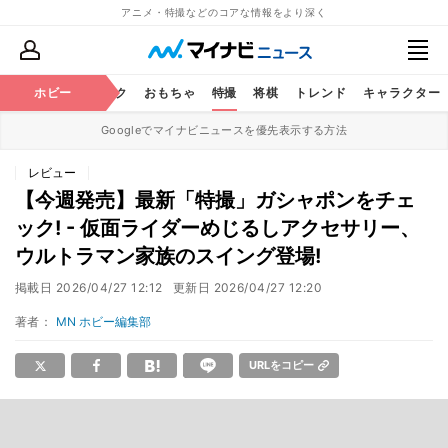
アニメ・特撮などのコアな情報をより深く
ニメ
鉄道
ホビー
コミック
おもちゃ
特撮
将棋
トレンド
キャラクター
Googleでマイナビニュースを優先表示する方法
レビュー
【今週発売】最新「特撮」ガシャポンをチェ
ック! - 仮面ライダーめじるしアクセサリー、
ウルトラマン家族のスイング登場!
掲載日
2026/04/27 12:12
更新日
2026/04/27 12:20
著者：
MN ホビー編集部
URLをコピー