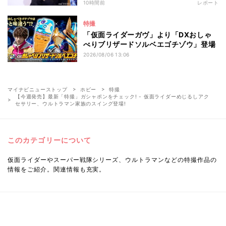
10時間前
レポート
特撮
「仮面ライダーガヴ」より「DXおしゃ
べりブリザードソルベエゴチゾウ」登場
2026/08/06 13:06
マイナビニューストップ
ホビー
特撮
【今週発売】最新「特撮」ガシャポンをチェック! - 仮面ライダーめじるしアク
セサリー、ウルトラマン家族のスイング登場!
このカテゴリーについて
仮面ライダーやスーパー戦隊シリーズ、ウルトラマンなどの特撮作品の
情報をご紹介。関連情報も充実。