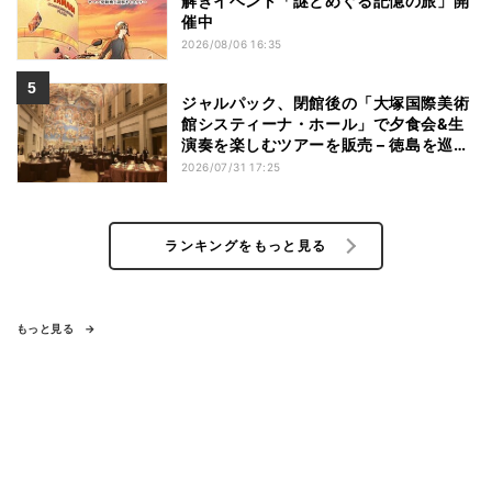
解きイベント「謎とめぐる記憶の旅」開
催中
2026/08/06 16:35
ジャルパック、閉館後の「大塚国際美術
館システィーナ・ホール」で夕食会&生
演奏を楽しむツアーを販売 – 徳島を巡る
5つのコース
2026/07/31 17:25
ランキングをもっと見る
もっと見る