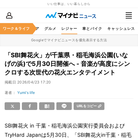
いい仕事は、いい暮らしから
暮らし
ワーク＆ライフ
ヘルスケア
グルメ
レジャー
車とバイク
キャッシュレス
Googleでマイナビニュースを優先表示する方法
「SBI舞花火」が千葉県・稲毛海浜公園(いな
げの浜)で5月30日開催へ - 音楽が高度にシン
クロする次世代の花火エンタテイメント
掲載日
2026/04/23 17:20
著者：
Yumi's life
URLをコピー
SBI舞花火 in 千葉・稲毛海浜公園実行委員会および
TryHard Japanは5月30日、「SBI舞花火in千葉・稲毛