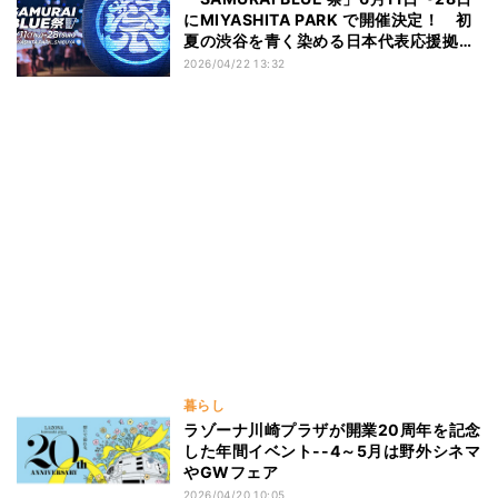
にMIYASHITA PARK で開催決定！ 初
夏の渋谷を青く染める日本代表応援拠点
を開設
2026/04/22 13:32
暮らし
ラゾーナ川崎プラザが開業20周年を記念
した年間イベント--4～5月は野外シネマ
やGWフェア
2026/04/20 10:05