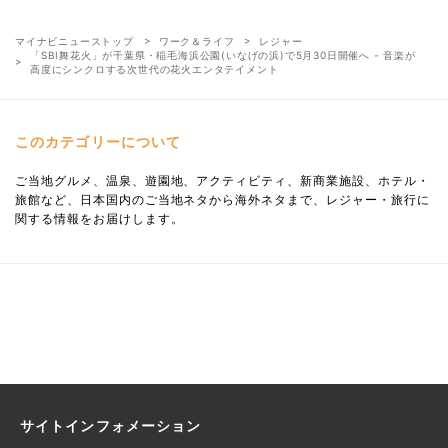
マイナビニューストップ
ワーク＆ライフ
レジャー
「SBI舞花火」が千葉県・稲毛海浜公園(いなげの浜)で5月30日開催へ - 音楽が
高度にシンクロする次世代の花火エンタテイメント
このカテゴリーについて
ご当地グルメ、温泉、遊園地、アクティビティ、新商業施設、ホテル・
旅館など、日本国内のご当地ネタから海外ネタまで、レジャー・旅行に
関する情報をお届けします。
サイトインフォメーション