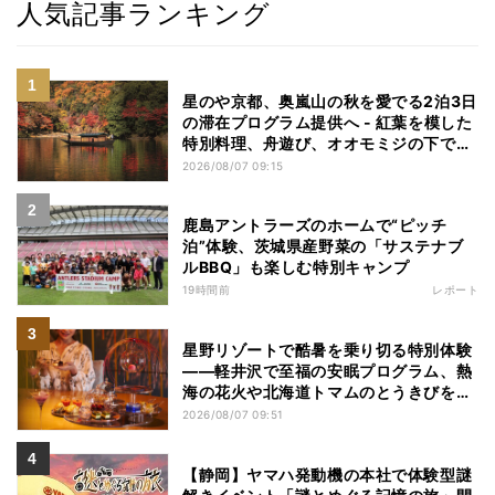
人気記事ランキング
星のや京都、奥嵐山の秋を愛でる2泊3日
の滞在プログラム提供へ - 紅葉を模した
特別料理、舟遊び、オオモミジの下でお
こなう深呼吸など
2026/08/07 09:15
鹿島アントラーズのホームで“ピッチ
泊”体験、茨城県産野菜の「サステナブ
ルBBQ」も楽しむ特別キャンプ
19時間前
レポート
星野リゾートで酷暑を乗り切る特別体験
——軽井沢で至福の安眠プログラム、熱
海の花火や北海道トマムのとうきびを主
役にしたアフタヌーンティー
2026/08/07 09:51
【静岡】ヤマハ発動機の本社で体験型謎