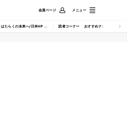
会員ページ
メニュー
はたらくの未来へ/日本HP
読者コーナー
おすすめナビ
マイナビB