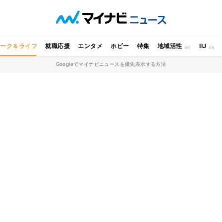
ワーク＆ライフ
就職応援
エンタメ
ホビー
特集
地域活性
IIJ
Googleでマイナビニュースを優先表示する方法