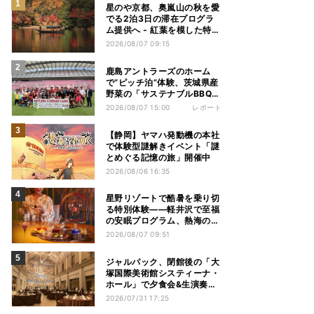
星のや京都、奥嵐山の秋を愛
でる2泊3日の滞在プログラ
ム提供へ - 紅葉を模した特別
料理、舟遊び、オオモミジの
2026/08/07 09:15
下でおこなう深呼吸など
鹿島アントラーズのホーム
で“ピッチ泊”体験、茨城県産
野菜の「サステナブルBBQ」
も楽しむ特別キャンプ
2026/08/07 15:00
レポート
【静岡】ヤマハ発動機の本社
で体験型謎解きイベント「謎
とめぐる記憶の旅」開催中
2026/08/06 16:35
星野リゾートで酷暑を乗り切
る特別体験——軽井沢で至福
の安眠プログラム、熱海の花
火や北海道トマムのとうきび
2026/08/07 09:51
を主役にしたアフタヌーンテ
ィー
ジャルパック、閉館後の「大
塚国際美術館システィーナ・
ホール」で夕食会&生演奏を
楽しむツアーを販売 – 徳島を
2026/07/31 17:25
巡る5つのコース