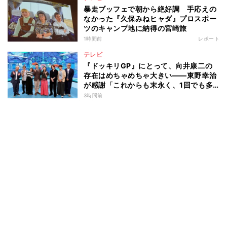
暴走ブッフェで朝から絶好調 手応えの
なかった『久保みねヒャダ』プロスポー
ツのキャンプ地に納得の宮崎旅
1時間前
レポート
テレビ
『ドッキリGP』にとって、向井康二の
存在はめちゃめちゃ大きい――東野幸治
が感謝「これからも末永く、1回でも多
く出て」
3時間前