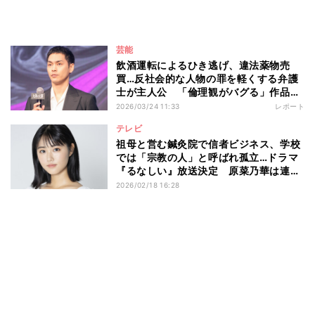
芸能
飲酒運転によるひき逃げ、違法薬物売
買…反社会的な人物の罪を軽くする弁護
士が主人公 「倫理観がバグる」作品で
柳楽優弥が感じたこととは Netflixシリ
2026/03/24 11:33
レポート
ーズ『九条の大罪』配信直前イベント
テレビ
祖母と営む鍼灸院で信者ビジネス、学校
では「宗教の人」と呼ばれ孤立…ドラマ
『るなしい』放送決定 原菜乃華は連続
ドラマ初主演
2026/02/18 16:28