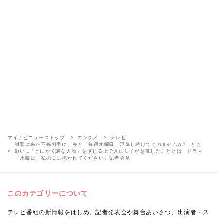
マイナビニューストップ
エンタメ
テレビ
謝罪に来た不倫相手に、夫と「毎週水曜日、浮気し続けてくれませんか?」とお
願い…「とにかく謎な人物」を演じる上で入山法子が意識したこととは ドラマ
『水曜日、私の夫に抱かれてください』記者会見
このカテゴリーについて
テレビ番組の新情報をはじめ、記者発表会や舞台あいさつ、出演者・ス