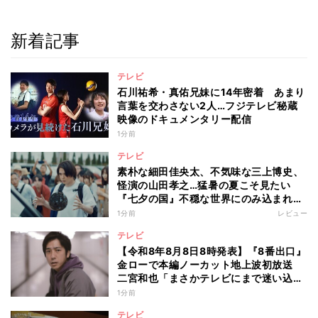
新着記事
テレビ
石川祐希・真佑兄妹に14年密着 あまり
言葉を交わさない2人…フジテレビ秘蔵
映像のドキュメンタリー配信
1分前
テレビ
素朴な細田佳央太、不気味な三上博史、
怪演の山田孝之…猛暑の夏こそ見たい
『七夕の国』不穏な世界にのみ込まれる
超常ミステリー
1分前
レビュー
テレビ
【令和8年8月8日8時発表】『8番出口』
金ローで本編ノーカット地上波初放送
二宮和也「まさかテレビにまで迷い込ん
でしまうとは」
1分前
テレビ