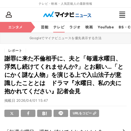
テレビ・映画・人気芸能人の最新情報
エンタメ
芸能
テレビ
ラジオ
映画
YouTube
BS・
Googleでマイナビニュースを優先表示する方法
レポート
謝罪に来た不倫相手に、夫と「毎週水曜日、
浮気し続けてくれませんか?」とお願い…「と
にかく謎な人物」を演じる上で入山法子が意
識したこととは ドラマ『水曜日、私の夫に
抱かれてください』記者会見
掲載日
2026/04/01 15:47
URLをコピー