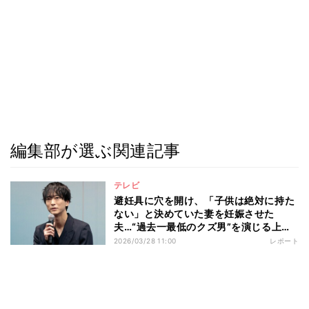
編集部が選ぶ関連記事
テレビ
避妊具に穴を開け、「子供は絶対に持た
ない」と決めていた妻を妊娠させた
夫…“過去一最低のクズ男”を演じる上で
浅香航大が大切にしていることとは ド
2026/03/28 11:00
レポート
ラマ『産まない女はダメですか？ DINKs
のトツキトオカ』記者会見