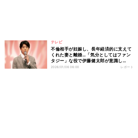
テレビ
不倫相手が妊娠し、長年経済的に支えて
くれた妻と離婚…「気分としてはファン
タジー」な役で伊藤健太郎が意識し
た“演じ分け” ドラマ『略奪奪婚』記者
2026/01/06 06:00
レポート
会見