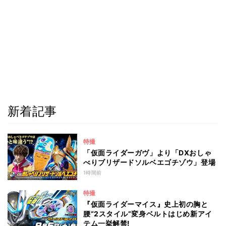
新着記事
特撮
「仮面ライダーガヴ」より「DXおしゃ
べりブリザードソルベエゴチゾウ」登場
1時間前
特撮
『仮面ライダーマイス』史上初の胸と
腰“2スタイル”変身ベルトはじめ新アイ
テム一挙解禁!