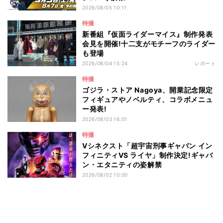
2026/08/05 10:11
特撮
新番組『仮面ライダーマイス』制作発表
会見を開催!十二支がモチーフのライダー
も登場
2026/08/04 15:24
レポート
特撮
ゴジラ・ストア Nagoya、開業記念限定
フィギュアやノベルティ、コラボメニュ
ー発表!
2026/08/03 16:01
特撮
Vシネクスト「超宇宙刑事ギャバン イン
フィニティVS ライヤ」制作決定!ギャバ
ン・エタニティの姿解禁
2026/08/02 10:00