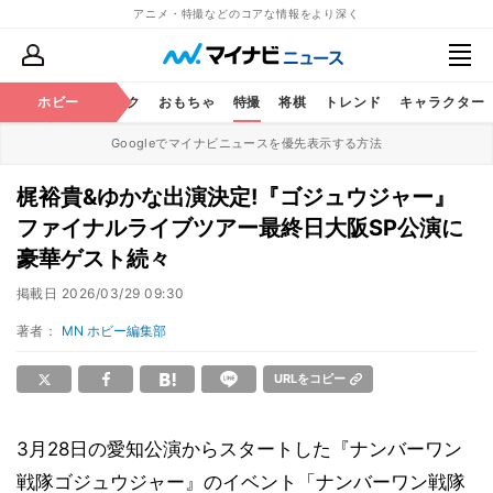
アニメ・特撮などのコアな情報をより深く
ニメ
鉄道
ホビー
コミック
おもちゃ
特撮
将棋
トレンド
キャラクター
Googleでマイナビニュースを優先表示する方法
梶裕貴&ゆかな出演決定!『ゴジュウジャー』
ファイナルライブツアー最終日大阪SP公演に
豪華ゲスト続々
掲載日
2026/03/29 09:30
著者：
MN ホビー編集部
URLをコピー
3月28日の愛知公演からスタートした『ナンバーワン
戦隊ゴジュウジャー』のイベント「ナンバーワン戦隊