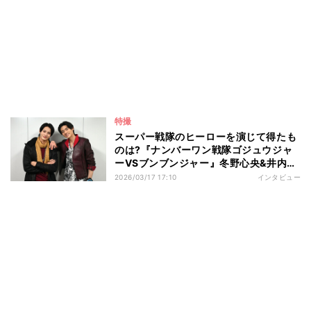
特撮
スーパー戦隊のヒーローを演じて得たも
のは?『ナンバーワン戦隊ゴジュウジャ
ーVSブンブンジャー』冬野心央&井内悠
陽インタビュー
2026/03/17 17:10
インタビュー