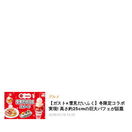
グルメ
【ガスト×雪見だいふく】冬限定コラボ
実現! 高さ約25cmの巨大パフェが話題
2026/01/19 15:02