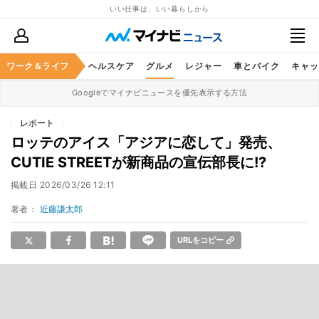
いい仕事は、いい暮らしから
ワーク＆ライフ
マネー
暮らし
ヘルスケア
グルメ
レジャー
車とバイク
キャッ
Googleでマイナビニュースを優先表示する方法
レポート
ロッテのアイス「アジアに恋して」発売、
CUTIE STREETが新商品の宣伝部長に!?
掲載日
2026/03/26 12:11
著者：
近藤謙太郎
URLをコピー