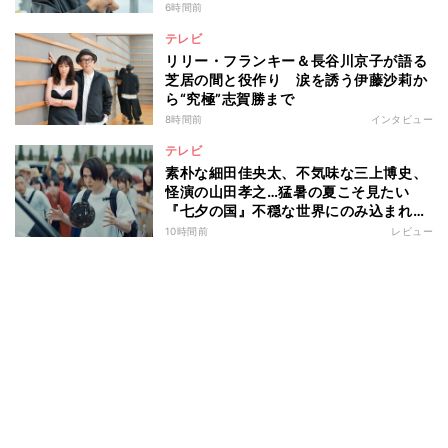
6時間前
テレビ
リリー・フランキー＆長谷川京子が語る
芝居の間と役作り 涙を誘う伊藤沙莉か
ら“究極”志賀勝まで
8時間前
インタビュー
テレビ
素朴な細田佳央太、不気味な三上博史、
怪演の山田孝之…猛暑の夏こそ見たい
『七夕の国』不穏な世界にのみ込まれる
超常ミステリー
10時間前
レビュー