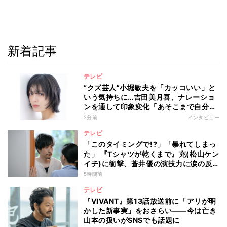
新着記事
テレビ
“クズ芸人”小堀敏夫を「カッコいい」と
いう気持ちに…吉田美月喜、ナレーショ
ンを通して印象変化「あそこまで自分に
正直に生きられる人は、なかなかいな
2分前
インタビュー
い」
テレビ
「このタイミングで!?」「暴れてしまっ
た」 『Tシャツが乾くまで』充(松山ケン
イチ)に衝撃、蒼井優の演技力に涙の反
響も
5時間前
テレビ
『VIVANT』第13話放送前に「アリが明
かした新事実」をおさらい――今は亡き
山本の扱いがSNSでも話題に