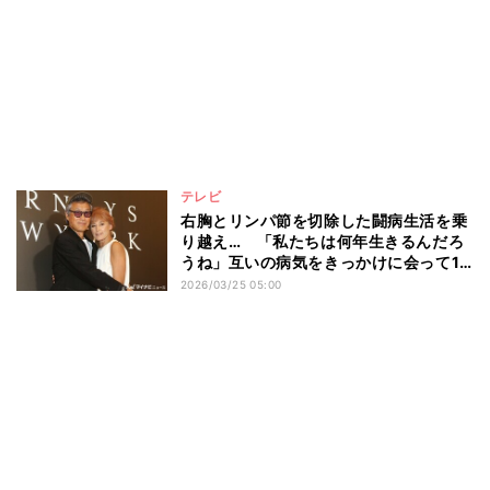
テレビ
右胸とリンパ節を切除した闘病生活を乗
り越え… 「私たちは何年生きるんだろ
うね」互いの病気をきっかけに会って10
日で再婚
2026/03/25 05:00