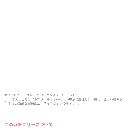
マイナビニューストップ
エンタメ
テレビ
「首のところにゴルフボールくらいの…」48歳で悪性リンパ腫に 激しい痛みを
伴った過酷な闘病生活「アイスピックで何回も…」
このカテゴリーについて