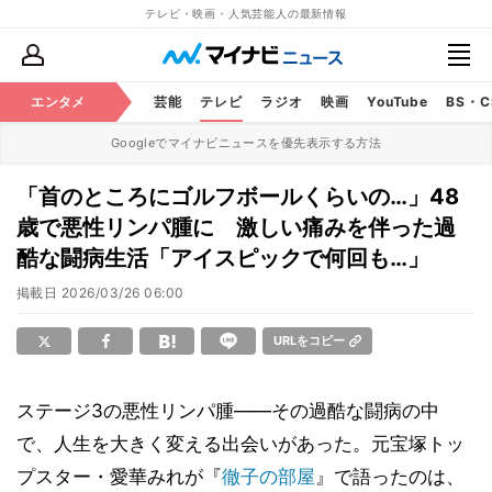
テレビ・映画・人気芸能人の最新情報
エンタメ
芸能
テレビ
ラジオ
映画
YouTube
BS・
Googleでマイナビニュースを優先表示する方法
「首のところにゴルフボールくらいの…」48
歳で悪性リンパ腫に 激しい痛みを伴った過
酷な闘病生活「アイスピックで何回も…」
掲載日
2026/03/26 06:00
URLをコピー
ステージ3の悪性リンパ腫――その過酷な闘病の中
で、人生を大きく変える出会いがあった。元宝塚トッ
プスター・愛華みれが『
徹子の部屋
』で語ったのは、