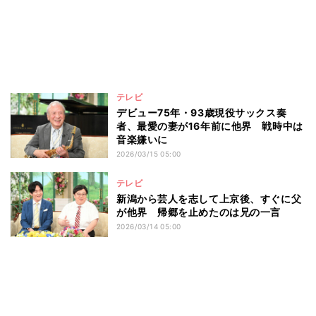
テレビ
デビュー75年・93歳現役サックス奏
者、最愛の妻が16年前に他界 戦時中は
音楽嫌いに
2026/03/15 05:00
テレビ
新潟から芸人を志して上京後、すぐに父
が他界 帰郷を止めたのは兄の一言
2026/03/14 05:00