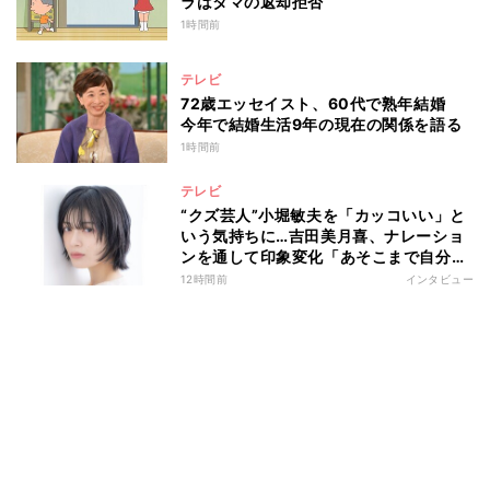
ラはタマの返却拒否
1時間前
テレビ
72歳エッセイスト、60代で熟年結婚
今年で結婚生活9年の現在の関係を語る
1時間前
テレビ
“クズ芸人”小堀敏夫を「カッコいい」と
いう気持ちに…吉田美月喜、ナレーショ
ンを通して印象変化「あそこまで自分に
正直に生きられる人は、なかなかいな
12時間前
インタビュー
い」