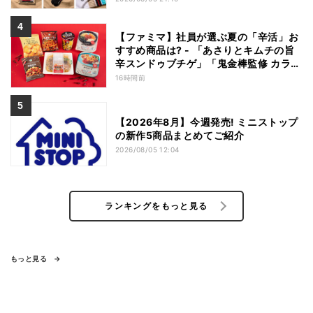
【ファミマ】社員が選ぶ夏の「辛活」お
すすめ商品は? - 「あさりとキムチの旨
辛スンドゥブチゲ」「鬼金棒監修 カラシ
ビ焼き味噌らー麺」「辛さがやみつき!
16時間前
ヤンニョムチキン」など
【2026年8月】今週発売! ミニストップ
の新作5商品まとめてご紹介
2026/08/05 12:04
ランキングをもっと見る
もっと見る