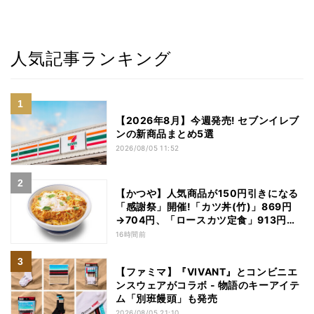
人気記事ランキング
【2026年8月】今週発売! セブンイレブ
ンの新商品まとめ5選
2026/08/05 11:52
【かつや】人気商品が150円引きになる
「感謝祭」開催!「カツ丼(竹)」869円
→704円、「ロースカツ定食」913円
→748円に - 8日間限定
16時間前
【ファミマ】『VIVANT』とコンビニエ
ンスウェアがコラボ - 物語のキーアイテ
ム「別班饅頭」も発売
2026/08/05 21:10