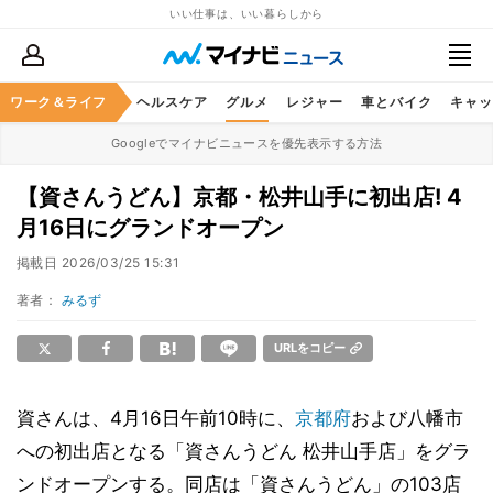
いい仕事は、いい暮らしから
ワーク＆ライフ
マネー
暮らし
ヘルスケア
グルメ
レジャー
車とバイク
キャッ
Googleでマイナビニュースを優先表示する方法
【資さんうどん】京都・松井山手に初出店! 4
月16日にグランドオープン
掲載日
2026/03/25 15:31
著者：
みるず
URLをコピー
資さんは、4月16日午前10時に、
京都府
および八幡市
への初出店となる「資さんうどん 松井山手店」をグラ
ンドオープンする。同店は「資さんうどん」の103店