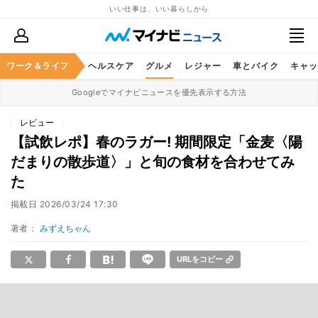
いい仕事は、いい暮らしから
ワーク＆ライフ
マネー
暮らし
ヘルスケア
グルメ
レジャー
車とバイク
キャッ
Googleでマイナビニュースを優先表示する方法
レビュー
【試飲レポ】春のラガー! 期間限定「金麦〈陽
だまりの散歩道〉」と旬の食材を合わせてみ
た
掲載日
2026/03/24 17:30
著者：
みずえちゃん
URLをコピー