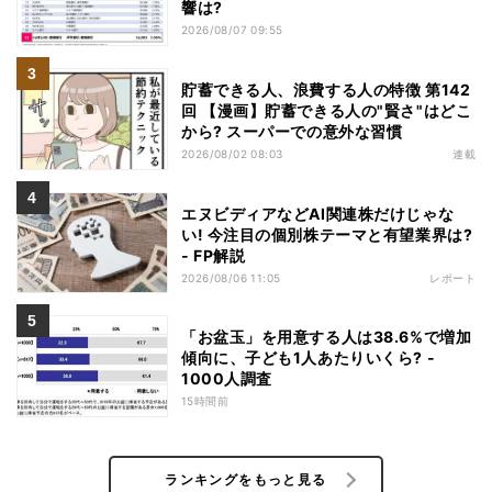
響は?
2026/08/07 09:55
貯蓄できる人、浪費する人の特徴 第142
回 【漫画】貯蓄できる人の"賢さ"はどこ
から? スーパーでの意外な習慣
2026/08/02 08:03
連載
エヌビディアなどAI関連株だけじゃな
い! 今注目の個別株テーマと有望業界は?
- FP解説
2026/08/06 11:05
レポート
「お盆玉」を用意する人は38.6%で増加
傾向に、子ども1人あたりいくら? -
1000人調査
15時間前
ランキングをもっと見る