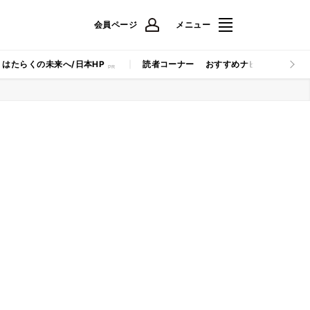
会員ページ
メニュー
はたらくの未来へ/日本HP
読者コーナー
おすすめナビ
マイナビB