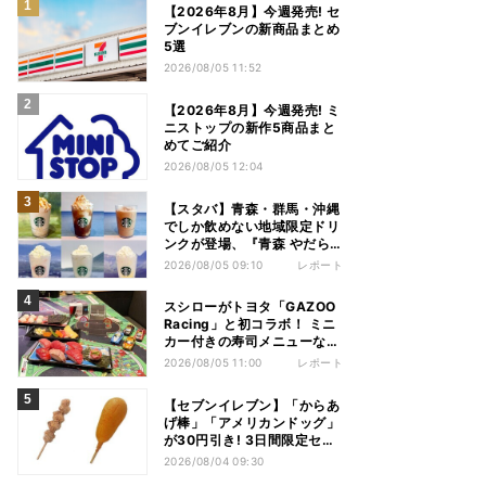
【2026年8月】今週発売! セ
ブンイレブンの新商品まとめ
5選
2026/08/05 11:52
【2026年8月】今週発売! ミ
ニストップの新作5商品まと
めてご紹介
2026/08/05 12:04
【スタバ】青森・群馬・沖縄
でしか飲めない地域限定ドリ
ンクが登場、『青森 やだら
めぇりんご アーモンドミル
2026/08/05 09:10
レポート
ク フラペチーノ』など6種を
本気レビュー
スシローがトヨタ「GAZOO
Racing」と初コラボ！ ミニ
カー付きの寿司メニューなど
注目のコンテンツは？
2026/08/05 11:00
レポート
【セブンイレブン】「からあ
げ棒」「アメリカンドッグ」
が30円引き! 3日間限定セー
ル開催!
2026/08/04 09:30