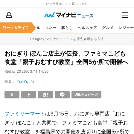
いい仕事は、いい暮らしから
ャリア
ワーク＆ライフ
ビジネススキル
マネー
暮らし
ヘルスケア
グルメ
レジャー
Googleでマイナビニュースを優先表示する方法
おにぎり ぼんご店主が伝授、ファミマこども
食堂「親子おむすび教室」全国5か所で開催へ
掲載日
2026/03/11 14:56
著者：
Yumi's life
URLをコピー
ファミリーマート
は3月15日、おにぎり専門店「おに
ぎり ぼんご」と共同で、ファミマこども食堂「親子お
むすび教室」を福島県での開催を皮切りに全国5か所で