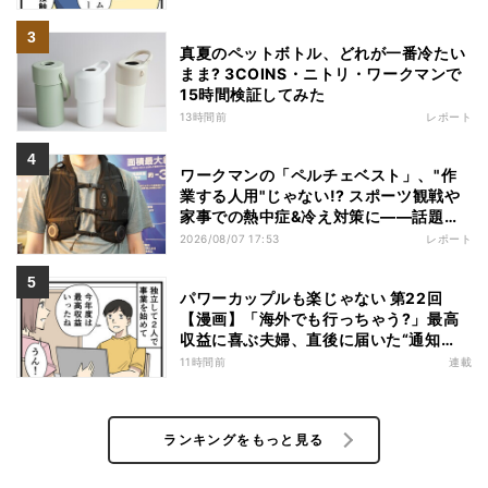
真夏のペットボトル、どれが一番冷たい
まま? 3COINS・ニトリ・ワークマンで
15時間検証してみた
13時間前
レポート
ワークマンの「ペルチェベスト」、"作
業する人用"じゃない!? スポーツ観戦や
家事での熱中症&冷え対策に――話題の
商品を徹底検証
2026/08/07 17:53
レポート
パワーカップルも楽じゃない 第22回
【漫画】「海外でも行っちゃう?」最高
収益に喜ぶ夫婦、直後に届いた“通知
書”で現実に戻された
11時間前
連載
ランキングをもっと見る