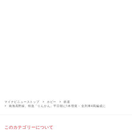
マイナビニューストップ
ホビー
鉄道
南海高野線、特急「りんかん」平日朝に1本増発 - 全列車4両編成に
このカテゴリーについて