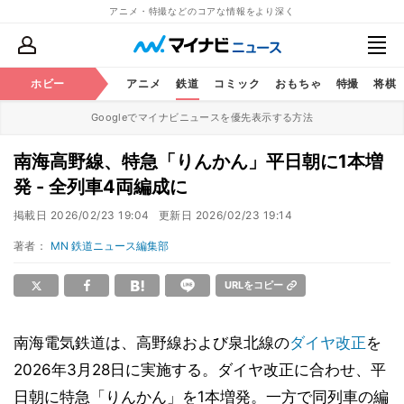
アニメ・特撮などのコアな情報をより深く
ホビー
アニメ
鉄道
コミック
おもちゃ
特撮
将棋
Googleでマイナビニュースを優先表示する方法
南海高野線、特急「りんかん」平日朝に1本増
発 - 全列車4両編成に
掲載日
2026/02/23 19:04
更新日
2026/02/23 19:14
著者：
MN 鉄道ニュース編集部
URLをコピー
南海電気鉄道は、高野線および泉北線の
ダイヤ改正
を
2026年3月28日に実施する。ダイヤ改正に合わせ、平
日朝に特急「りんかん」を1本増発。一方で同列車の編