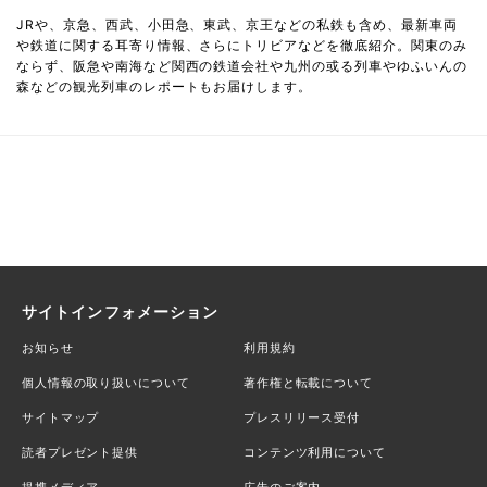
JRや、京急、西武、小田急、東武、京王などの私鉄も含め、最新車両
や鉄道に関する耳寄り情報、さらにトリビアなどを徹底紹介。関東のみ
ならず、阪急や南海など関西の鉄道会社や九州の或る列車やゆふいんの
森などの観光列車のレポートもお届けします。
サイトインフォメーション
お知らせ
利用規約
個人情報の取り扱いについて
著作権と転載について
サイトマップ
プレスリリース受付
読者プレゼント提供
コンテンツ利用について
提携メディア
広告のご案内