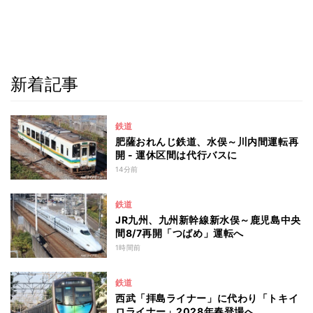
新着記事
鉄道
肥薩おれんじ鉄道、水俣～川内間運転再
開 - 運休区間は代行バスに
14分前
鉄道
JR九州、九州新幹線新水俣～鹿児島中央
間8/7再開「つばめ」運転へ
1時間前
鉄道
西武「拝島ライナー」に代わり「トキイ
ロライナー」2028年春登場へ