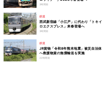
3時間前
鉄道
西武新宿線「小江戸」に代わり「トキイ
ロエクスプレス」来春登場へ
3時間前
鉄道
JR貨物「令和8年熊本地震」被災自治体
へ救援物資の無償輸送を実施
22時間前