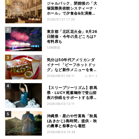
ジャルパック、閉館後の「大
塚国際美術館システィーナ・
ホール」で夕食会&生演奏を
楽しむツアーを販売 – 徳島を
2026/07/31 17:25
巡る5つのコース
東京都「北区花火会」9月26
日開催 - 今年の見どころは?
有料席も
13時間前
気分は50年代アメリカンダ
イナー! 「ビーフホットドッ
グ」など新作メニューを食べ
てきた【1955 東京ベイ by
2026/08/01 06:11
レポート
星野リゾート宿泊レポ】
【スリープツーリズム】群馬
県・LUCY尾瀬鳩待で登山前
夜の快眠をサポートする滞在
プラン提供 - 「ヒツジのいら
2026/08/03 12:11
ない枕」とコラボ
沖縄県・星のや竹富島「秋風
(あきかじ)島時間」提供 - 秋
の農事と祭事から着想
2026/08/04 15:34