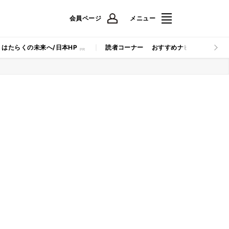
会員ページ
メニュー
はたらくの未来へ/日本HP
読者コーナー
おすすめナビ
マイナビB