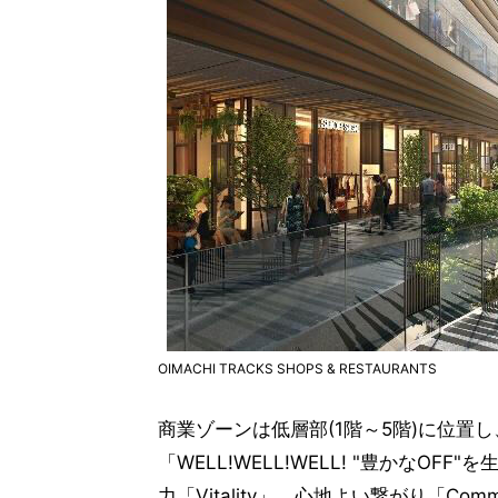
OIMACHI TRACKS SHOPS & RESTAURANTS
商業ゾーンは低層部(1階～5階)に位置
「WELL!WELL!WELL! "豊かなOF
力「Vitality」、心地よい繋がり「Comm