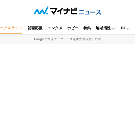
ワーク＆ライフ
就職応援
エンタメ
ホビー
特集
地域活性
IIJ
Googleでマイナビニュースを優先表示する方法