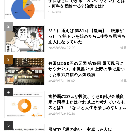
手首などにできる「ガングリオン」とは
- 何科を受診する? 治療法は?
15時間前
ジムに通えば 第81回 【漫画】「腰痛が
っ!」で筋トレを始めたら…体型も思考も
別人になっていた
2026/08/03 07:00
連載
銭湯は550円の天国 第19回 露天風呂に
サウナ2つ、水風呂2つ! 上野の隣で見つ
けた東京屈指の人気銭湯
2026/07/31 16:00
連載
富裕層の57%が投資、うち9割が金融資
産と同等またはそれ以上と考えているも
のとは? - 「ないと人生を楽しめない」
「人生の幸福度に直結する」「一度失え
2026/07/29 10:20
ばお金で買い戻すことが困難」
帰省で「親の老い」実感した人は