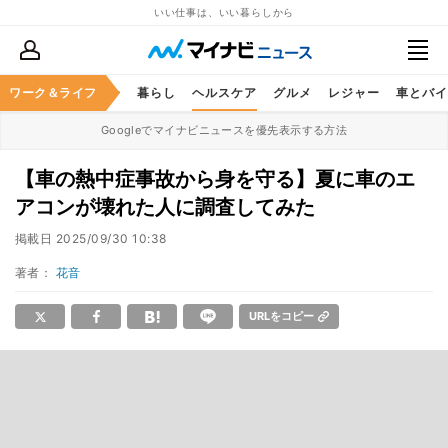
いい仕事は、いい暮らしから
ジネススキル
ワーク＆ライフ
マネー
暮らし
ヘルスケア
グルメ
レジャー
車とバイ
Googleでマイナビニュースを優先表示する方法
【車の熱中症事故から身を守る】夏に車のエ
アコンが壊れた人に調査してみた
掲載日
2025/09/30 10:38
著者：
花音
URLをコピー