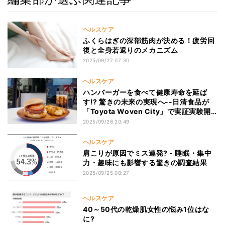
ヘルスケア
ふくらはぎの深部筋肉が決める！疲労回
復と全身若返りのメカニズム
2025/09/27 07:30
ヘルスケア
ハンバーガーを食べて健康寿命を延ば
す!? 驚きの未来の実現へ--日清食品が
「Toyota Woven City」で実証実験開
始＜静岡・裾野市＞
2025/09/26 20:49
ヘルスケア
肩こりが原因でミス連発? - 睡眠・集中
力・趣味にも影響する驚きの調査結果
2025/09/25 08:27
ヘルスケア
40～50代の乾燥肌女性の悩み1位はな
に?